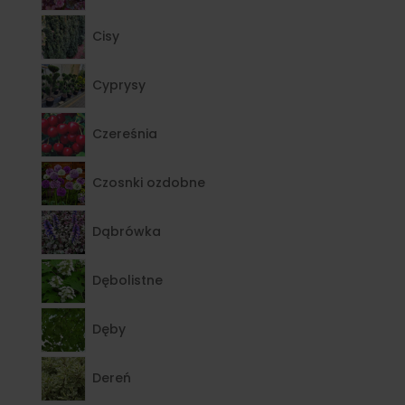
Cisy
Cyprysy
Czereśnia
Czosnki ozdobne
Dąbrówka
Dębolistne
Dęby
Dereń