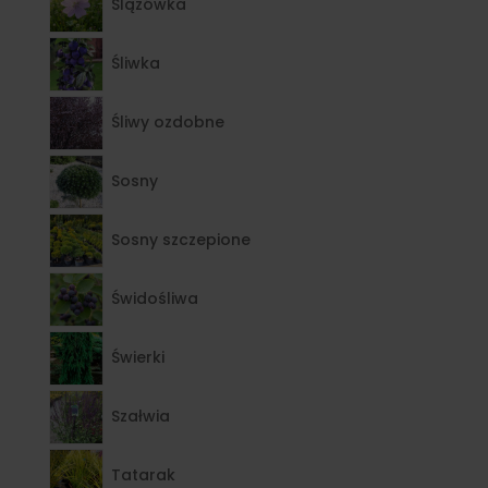
Ślązówka
Śliwka
Śliwy ozdobne
Sosny
Sosny szczepione
Świdośliwa
Świerki
Szałwia
Tatarak