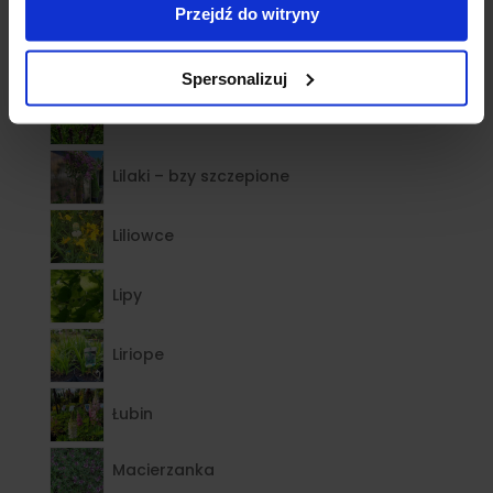
Przejdź do witryny
Lawendy
Spersonalizuj
Liatra
Lilaki – bzy szczepione
Liliowce
Lipy
Liriope
Łubin
Macierzanka