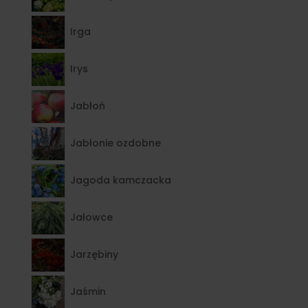
Irga
Irys
Jabłoń
Jabłonie ozdobne
Jagoda kamczacka
Jałowce
Jarzębiny
Jaśmin