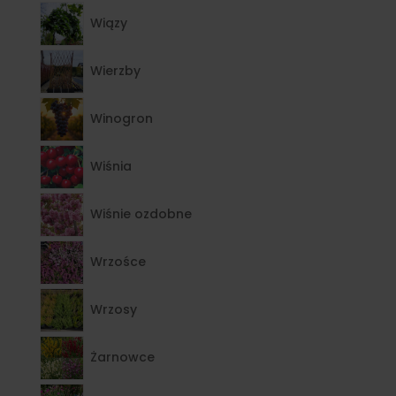
Wiązy
Wierzby
Winogron
Wiśnia
Wiśnie ozdobne
Wrzośce
Wrzosy
Żarnowce