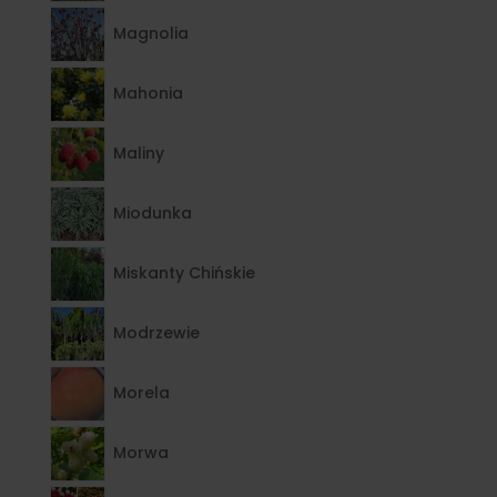
Magnolia
Mahonia
Maliny
Miodunka
Miskanty Chińskie
Modrzewie
Morela
Morwa