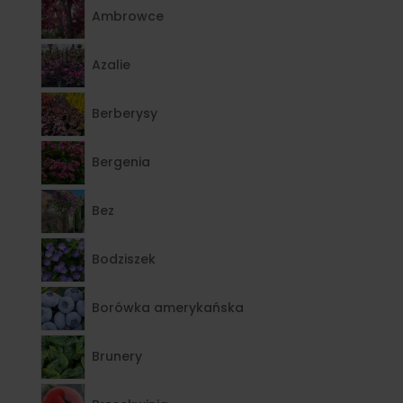
Ambrowce
Azalie
Berberysy
Bergenia
Bez
Bodziszek
Borówka amerykańska
Brunery