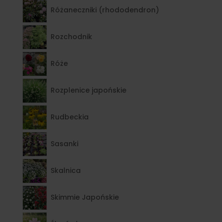
Różaneczniki (rhododendron)
Rozchodnik
Róże
Rozplenice japońskie
Rudbeckia
Sasanki
Skalnica
Skimmie Japońskie