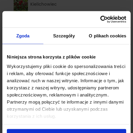
Kielichowiec
Klony
Zgoda
Szczegóły
O plikach cookies
Klony palmowe
kostrzewy
Niniejsza strona korzysta z plików cookie
Wykorzystujemy pliki cookie do spersonalizowania treści
Krzewuszka
i reklam, aby oferować funkcje społecznościowe i
analizować ruch w naszej witrynie. Informacje o tym, jak
Krzewy ozdobne
korzystasz z naszej witryny, udostępniamy partnerom
społecznościowym, reklamowym i analitycznym.
Kuklik
Partnerzy mogą połączyć te informacje z innymi danymi
otrzymanymi od Ciebie lub uzyskanymi podczas
Lagerstroemia
korzystania z ich usług.
Laurowiśnia