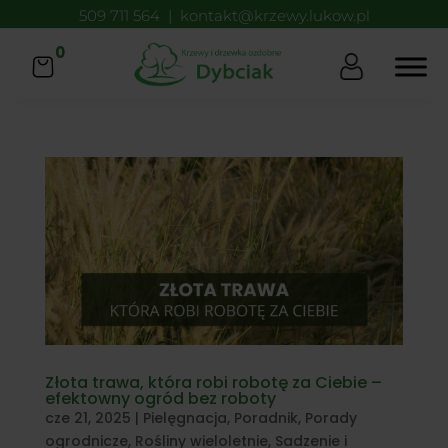
509 711 564
|
kontakt@krzewy.lukow.pl
0
Złota trawa, która robi robotę za Ciebie –
efektowny ogród bez roboty
cze 21, 2025
|
Pielęgnacja
,
Poradnik
,
Porady
ogrodnicze
,
Rośliny wieloletnie
,
Sadzenie i