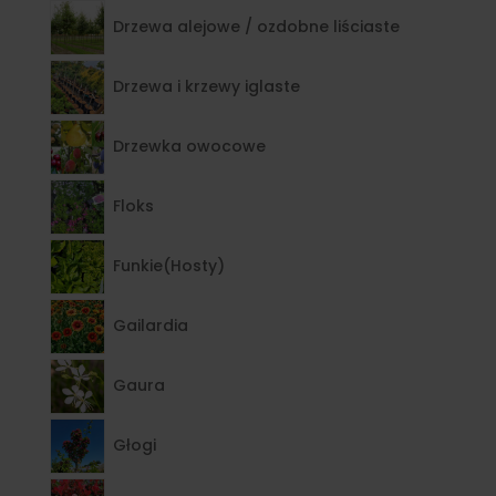
Drzewa alejowe / ozdobne liściaste
Drzewa i krzewy iglaste
Drzewka owocowe
Floks
Funkie(Hosty)
Gailardia
Gaura
Głogi