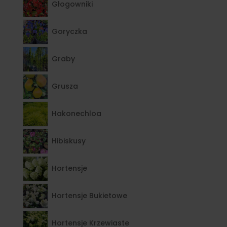
Głogowniki
Goryczka
Graby
Grusza
Hakonechloa
Hibiskusy
Hortensje
Hortensje Bukietowe
Hortensje Krzewiaste