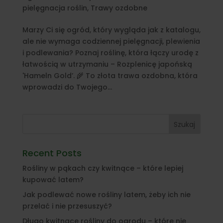
pielęgnacja roślin
,
Trawy ozdobne
Marzy Ci się ogród, który wygląda jak z katalogu,
ale nie wymaga codziennej pielęgnacji, plewienia
i podlewania? Poznaj roślinę, która łączy urodę z
łatwością w utrzymaniu – Rozplenicę japońską
'Hameln Gold’. 🌾 To złota trawa ozdobna, która
wprowadzi do Twojego...
Szukaj
Recent Posts
Rośliny w pąkach czy kwitnące – które lepiej
kupować latem?
Jak podlewać nowe rośliny latem, żeby ich nie
przelać i nie przesuszyć?
Długo kwitnące rośliny do ogrodu – które nie