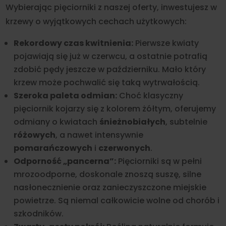
Wybierając pięciorniki z naszej oferty, inwestujesz w
krzewy o wyjątkowych cechach użytkowych:
Rekordowy czas kwitnienia:
Pierwsze kwiaty
pojawiają się już w czerwcu, a ostatnie potrafią
zdobić pędy jeszcze w październiku. Mało który
krzew może pochwalić się taką wytrwałością.
Szeroka paleta odmian:
Choć klasyczny
pięciornik kojarzy się z kolorem żółtym, oferujemy
odmiany o kwiatach
śnieżnobiałych
, subtelnie
różowych
, a nawet intensywnie
pomarańczowych
i
czerwonych
.
Odporność „pancerna”:
Pięciorniki są w pełni
mrozoodporne, doskonale znoszą suszę, silne
nasłonecznienie oraz zanieczyszczone miejskie
powietrze. Są niemal całkowicie wolne od chorób i
szkodników.