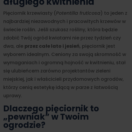
długiego kwitnienia
Pięciornik krzewiasty (
Potentilla fruticosa
) to jeden z
najbardziej niezawodnych i pracowitych krzewów w
świecie roślin. Jeśli szukasz rośliny, która będzie
zdobić Twój ogród kwiatami nie przez tydzień czy
dwa, ale
przez całe lato i jesień
, pięciornik jest
wyborem idealnym. Ceniony za swoją skromność w
wymaganiach i ogromną hojność w kwitnieniu, stał
się ulubieńcem zarówno projektantów zieleni
miejskiej, jak i właścicieli przydomowych ogrodów,
którzy cenią estetykę idącą w parze z łatwością
uprawy.
Dlaczego pięciornik to
„pewniak” w Twoim
ogrodzie?