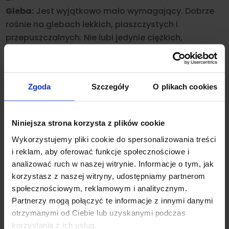
Gleba:
Jest wyjątkowo mało wymagający. Dobrze
rośnie na glebach lekkich, piaszczystych i
przepuszczalnych. Nie lubi jedynie ciężkich,
podmokłych glin oraz gleb o bardzo wysokim
odczynie wapiennym (może wtedy chorować na
chlorozę).
Zgoda
Szczegóły
O plikach cookies
Cięcie – klucz do gęstości:
Aby krzew był zwarty i
obsypany kwiatami, warto go przyciąć wczesną
Niniejsza strona korzysta z plików cookie
wiosną (marzec). Skracamy wtedy pędy o około
Wykorzystujemy pliki cookie do spersonalizowania treści
$10–20$
cm, nadając roślinie kształt kuli. Co kilka
i reklam, aby oferować funkcje społecznościowe i
lat warto wykonać cięcie odmładzające, usuwając
analizować ruch w naszej witrynie. Informacje o tym, jak
najstarsze gałęzie.
korzystasz z naszej witryny, udostępniamy partnerom
społecznościowym, reklamowym i analitycznym.
Podlewanie:
Choć dorosłe egzemplarze świetnie
Partnerzy mogą połączyć te informacje z innymi danymi
znoszą suszę, młode rośliny po posadzeniu docenią
otrzymanymi od Ciebie lub uzyskanymi podczas
regularne nawadnianie, by dobrze zbudować
korzystania z ich usług.