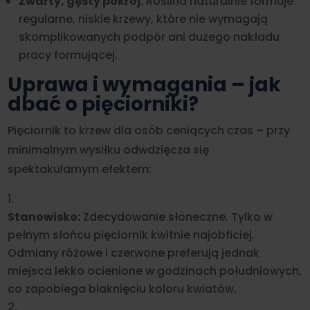
Zwarty, gęsty pokrój:
Roślina naturalnie formuje
regularne, niskie krzewy, które nie wymagają
skomplikowanych podpór ani dużego nakładu
pracy formującej.
Uprawa i wymagania – jak
dbać o pięciorniki?
Pięciornik to krzew dla osób ceniących czas – przy
minimalnym wysiłku odwdzięcza się
spektakularnym efektem:
Stanowisko:
Zdecydowanie słoneczne. Tylko w
pełnym słońcu pięciornik kwitnie najobficiej.
Odmiany różowe i czerwone preferują jednak
miejsca lekko ocienione w godzinach południowych,
co zapobiega blaknięciu koloru kwiatów.