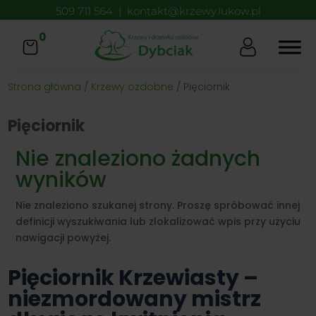
509 711 564
|
kontakt@krzewy.lukow.pl
0
Strona główna
/
Krzewy ozdobne
/ Pięciornik
Pięciornik
Nie znaleziono żadnych
wyników
Nie znaleziono szukanej strony. Proszę spróbować innej
definicji wyszukiwania lub zlokalizować wpis przy użyciu
nawigacji powyżej.
Pięciornik Krzewiasty –
niezmordowany mistrz