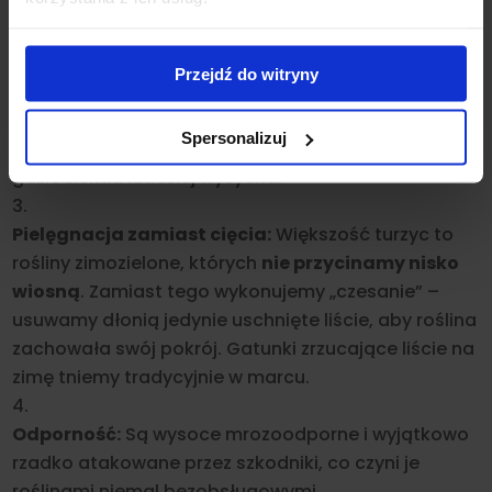
(nowozelandzkie) preferują słońce, które podbija
ich unikalny odcień.
Przejdź do witryny
Gleba:
Generalnie lubią podłoża żyzne i stale
wilgotne, ale dobrze zdrenowane. Są idealne do
Spersonalizuj
obsadzania brzegów oczek wodnych oraz miejsc,
gdzie ziemia rzadziej wysycha.
Pielęgnacja zamiast cięcia:
Większość turzyc to
rośliny zimozielone, których
nie przycinamy nisko
wiosną
. Zamiast tego wykonujemy „czesanie” –
usuwamy dłonią jedynie uschnięte liście, aby roślina
zachowała swój pokrój. Gatunki zrzucające liście na
zimę tniemy tradycyjnie w marcu.
Odporność:
Są wysoce mrozoodporne i wyjątkowo
rzadko atakowane przez szkodniki, co czyni je
roślinami niemal bezobsługowymi.