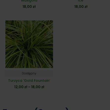
'Maxigold’
Ice’
18,00
zł
18,00
zł
Dostępny
Turzyca 'Gold Fountain’
Zakres
12,00
zł
–
18,00
zł
cen:
od
12,00 zł
do