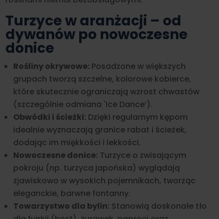
Turzyce w aranżacji – od
dywanów po nowoczesne
donice
Rośliny okrywowe:
Posadzone w większych
grupach tworzą szczelne, kolorowe kobierce,
które skutecznie ograniczają wzrost chwastów
(szczególnie odmiana 'Ice Dance’).
Obwódki i ścieżki:
Dzięki regularnym kępom
idealnie wyznaczają granice rabat i ścieżek,
dodając im miękkości i lekkości.
Nowoczesne donice:
Turzyce o zwisającym
pokroju (np. turzyca japońska) wyglądają
zjawiskowo w wysokich pojemnikach, tworząc
eleganckie, barwne fontanny.
Towarzystwo dla bylin:
Stanowią doskonałe tło
dla funkii (host), żurawek, paproci oraz