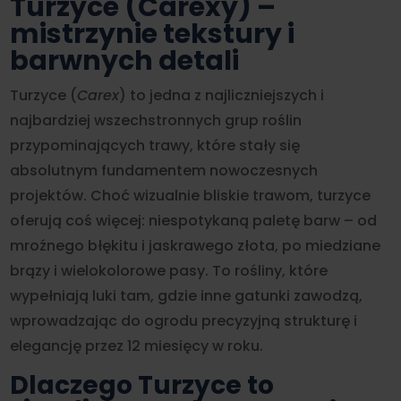
Turzyce (Carexy) –
18,00 zł
mistrzynie tekstury i
barwnych detali
Turzyce (
Carex
) to jedna z najliczniejszych i
najbardziej wszechstronnych grup roślin
przypominających trawy, które stały się
absolutnym fundamentem nowoczesnych
projektów. Choć wizualnie bliskie trawom, turzyce
oferują coś więcej: niespotykaną paletę barw – od
mroźnego błękitu i jaskrawego złota, po miedziane
brązy i wielokolorowe pasy. To rośliny, które
wypełniają luki tam, gdzie inne gatunki zawodzą,
wprowadzając do ogrodu precyzyjną strukturę i
elegancję przez 12 miesięcy w roku.
Dlaczego Turzyce to