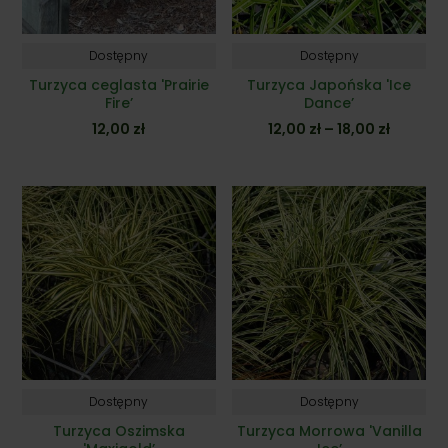
Dostępny
Dostępny
Turzyca ceglasta 'Prairie
Turzyca Japońska 'Ice
Fire’
Dance’
Zakres
12,00
zł
12,00
zł
–
18,00
zł
cen:
od
12,00 zł
do
18,00 zł
Dostępny
Dostępny
Turzyca Oszimska
Turzyca Morrowa 'Vanilla