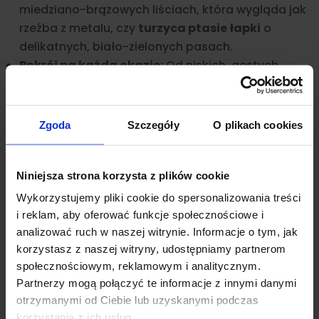
miedziano-brązowych liściach, która wygląda jak
rzeźba z metalu, czy
turzyca ptasie łapki
o
delikatnych, biało-zielonych pasach.
Pokrój na każdą okazję:
Od niskich, gęstych
poduszek, przez szerokie fontanny, aż po gatunki
o długich, nitkowatych liściach, które malowniczo
pokładają się na ziemi.
Zgoda
Szczegóły
O plikach cookies
Uprawa i wymagania – jak
zadbać o Carexy?
Niniejsza strona korzysta z plików cookie
Turzyce są cenione za swoją odporność, ale ich
Wykorzystujemy pliki cookie do spersonalizowania treści
i reklam, aby oferować funkcje społecznościowe i
wymagania różnią się w zależności od odmiany:
analizować ruch w naszej witrynie. Informacje o tym, jak
korzystasz z naszej witryny, udostępniamy partnerom
Stanowisko:
Większość turzyc o liściach pstrych i
społecznościowym, reklamowym i analitycznym.
Partnerzy mogą połączyć te informacje z innymi danymi
zielonych najlepiej czuje się w półcieniu. Odmiany o
otrzymanymi od Ciebie lub uzyskanymi podczas
barwach brązowych i miedzianych
korzystania z ich usług.