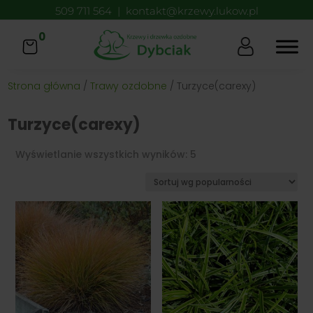
509 711 564
|
kontakt@krzewy.lukow.pl
0
Strona główna
/
Trawy ozdobne
/ Turzyce(carexy)
Turzyce(carexy)
Posortowane
Wyświetlanie wszystkich wyników: 5
według
popularności