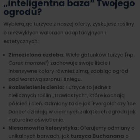
„inteligentna baza” Twojego
ogrodu?
Wybierając turzyce z naszej oferty, zyskujesz rośliny
o niezwykłych walorach adaptacyjnych i
estetycznych:
Zimozielona ozdoba:
Wiele gatunków turzyc (np.
Carex morrowii
) zachowuje swoje liście i
intensywne kolory również zimą, zdobiąc ogród
pod warstwą szronu i śniegu.
Rozświetlenie cienia:
Turzyce to jedne z
nielicznych roślin „trawiastych”, które kochają
półcień i cień. Odmiany takie jak 'Evergold’ czy 'Ice
Dance’ działają w ciemnych zakątkach ogrodu jak
naturalne oświetlenie.
Niesamowita kolorystyka:
Oferujemy odmiany o
unikalnych barwach, jak
turzyca Buchanana
o