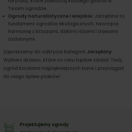
rarytasy, które zaskoczą każdego gościa w
Twoim ogrodzie.
Ogrody naturalistyczne i wiejskie:
Jarzębina to
fundament ogrodów ekologicznych, tworząca
harmonię z brzozami, dzikimi różami i trawami
ozdobnymi.
Zapraszamy do odkrycia kategorii
Jarzębiny
.
Wybierz drzewo, które co roku będzie zdobić Twój
ogród koralami najpiękniejszych barw i przyciągać
do niego śpiew ptaków!
Projektujemy ogrody