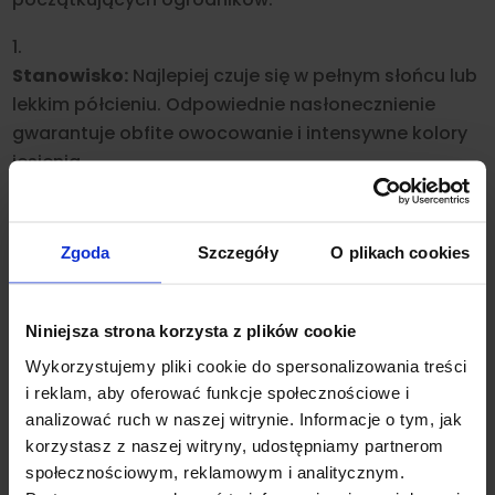
Stanowisko:
Najlepiej czuje się w pełnym słońcu lub
lekkim półcieniu. Odpowiednie nasłonecznienie
gwarantuje obfite owocowanie i intensywne kolory
jesienią.
Gleba:
Jest mało wybredna. Poradzi sobie na
glebach piaszczystych, jałowych i suchych, choć
Zgoda
Szczegóły
O plikach cookies
najbardziej lubi podłoża umiarkowanie wilgotne i
przepuszczalne.
Niniejsza strona korzysta z plików cookie
Odporność:
Wykazuje całkowitą mrozoodporność
Wykorzystujemy pliki cookie do spersonalizowania treści
oraz wysoką tolerancję na zanieczyszczenia
i reklam, aby oferować funkcje społecznościowe i
powietrza, dlatego świetnie radzi sobie w miastach.
analizować ruch w naszej witrynie. Informacje o tym, jak
korzystasz z naszej witryny, udostępniamy partnerom
społecznościowym, reklamowym i analitycznym.
Cięcie:
Zazwyczaj nie wymaga formowania. Warto