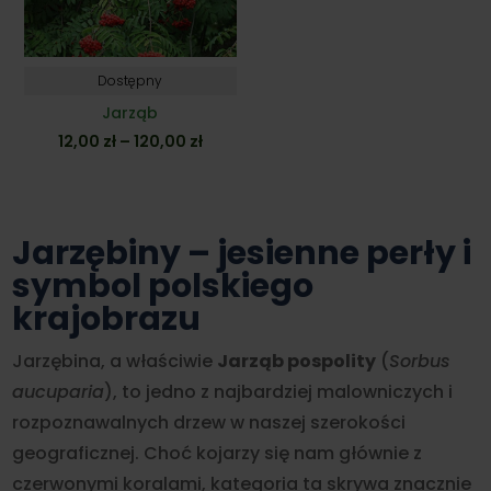
Dostępny
Jarząb
Zakres
12,00
zł
–
120,00
zł
cen:
od
12,00 zł
do
Jarzębiny – jesienne perły i
120,00 zł
symbol polskiego
krajobrazu
Jarzębina, a właściwie
Jarząb pospolity
(
Sorbus
aucuparia
), to jedno z najbardziej malowniczych i
rozpoznawalnych drzew w naszej szerokości
geograficznej. Choć kojarzy się nam głównie z
czerwonymi koralami, kategoria ta skrywa znacznie