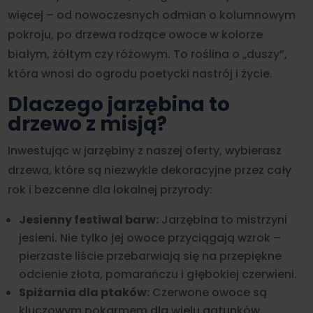
więcej – od nowoczesnych odmian o kolumnowym
pokroju, po drzewa rodzące owoce w kolorze
białym, żółtym czy różowym. To roślina o „duszy”,
która wnosi do ogrodu poetycki nastrój i życie.
Dlaczego jarzębina to
drzewo z misją?
Inwestując w jarzębiny z naszej oferty, wybierasz
drzewa, które są niezwykle dekoracyjne przez cały
rok i bezcenne dla lokalnej przyrody:
Jesienny festiwal barw:
Jarzębina to mistrzyni
jesieni. Nie tylko jej owoce przyciągają wzrok –
pierzaste liście przebarwiają się na przepiękne
odcienie złota, pomarańczu i głębokiej czerwieni.
Spiżarnia dla ptaków:
Czerwone owoce są
kluczowym pokarmem dla wielu gatunków