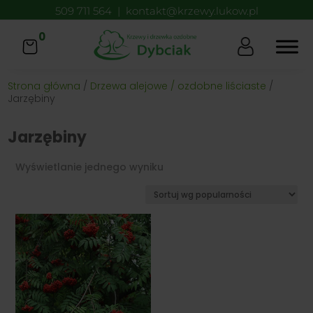
509 711 564
|
kontakt@krzewy.lukow.pl
0
Strona główna
/
Drzewa alejowe / ozdobne liściaste
/
Jarzębiny
Jarzębiny
Wyświetlanie jednego wyniku