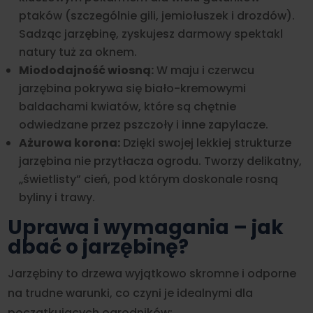
ptaków (szczególnie gili, jemiołuszek i drozdów).
Sadząc jarzębinę, zyskujesz darmowy spektakl
natury tuż za oknem.
Miododajność wiosną:
W maju i czerwcu
jarzębina pokrywa się biało-kremowymi
baldachami kwiatów, które są chętnie
odwiedzane przez pszczoły i inne zapylacze.
Ażurowa korona:
Dzięki swojej lekkiej strukturze
jarzębina nie przytłacza ogrodu. Tworzy delikatny,
„świetlisty” cień, pod którym doskonale rosną
byliny i trawy.
Uprawa i wymagania – jak
dbać o jarzębinę?
Jarzębiny to drzewa wyjątkowo skromne i odporne
na trudne warunki, co czyni je idealnymi dla
początkujących ogrodników: