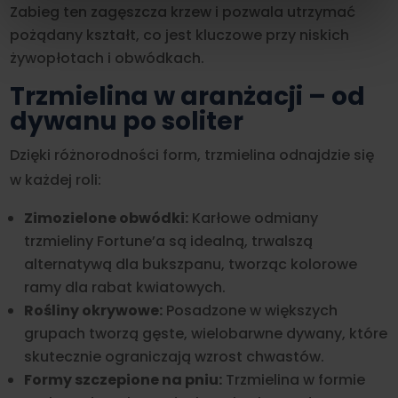
Zabieg ten zagęszcza krzew i pozwala utrzymać
pożądany kształt, co jest kluczowe przy niskich
żywopłotach i obwódkach.
Trzmielina w aranżacji – od
dywanu po soliter
Dzięki różnorodności form, trzmielina odnajdzie się
w każdej roli:
Zimozielone obwódki:
Karłowe odmiany
trzmieliny Fortune’a są idealną, trwalszą
alternatywą dla bukszpanu, tworząc kolorowe
ramy dla rabat kwiatowych.
Rośliny okrywowe:
Posadzone w większych
grupach tworzą gęste, wielobarwne dywany, które
skutecznie ograniczają wzrost chwastów.
Formy szczepione na pniu:
Trzmielina w formie