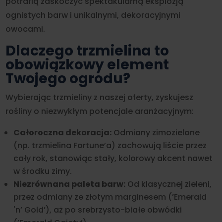
potrafią zaskoczyć spektakularną eksplozją
ognistych barw i unikalnymi, dekoracyjnymi
owocami.
Dlaczego trzmielina to
obowiązkowy element
Twojego ogrodu?
Wybierając trzmieliny z naszej oferty, zyskujesz
rośliny o niezwykłym potencjale aranżacyjnym:
Całoroczna dekoracja:
Odmiany zimozielone
(np. trzmielina Fortune’a) zachowują liście przez
cały rok, stanowiąc stały, kolorowy akcent nawet
w środku zimy.
Niezrównana paleta barw:
Od klasycznej zieleni,
przez odmiany ze złotym marginesem (’Emerald
'n’ Gold’), aż po srebrzysto-białe obwódki