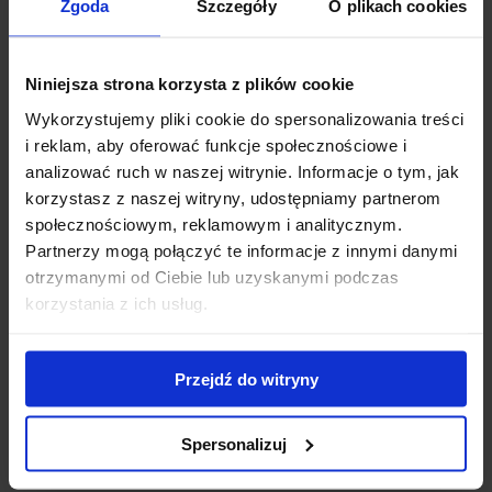
Zgoda
Szczegóły
O plikach cookies
Stanowisko:
Większość odmian najlepiej czuje się w
słońcu lub półcieniu. Odmiany o jaskrawych liściach
wymagają słońca, by w pełni zaprezentować swoje
Niniejsza strona korzysta z plików cookie
barwy, jednak trzmieliny świetnie radzą sobie także
Wykorzystujemy pliki cookie do spersonalizowania treści
w cieniu, gdzie inne rośliny tracą wigor.
i reklam, aby oferować funkcje społecznościowe i
analizować ruch w naszej witrynie. Informacje o tym, jak
Gleba:
Są mało wymagające – tolerują większość
korzystasz z naszej witryny, udostępniamy partnerom
typowych gleb ogrodowych, o ile są one
społecznościowym, reklamowym i analitycznym.
umiarkowanie wilgotne i przepuszczalne.
Partnerzy mogą połączyć te informacje z innymi danymi
otrzymanymi od Ciebie lub uzyskanymi podczas
korzystania z ich usług.
Mrozoodporność:
Trzmieliny są w pełni
mrozoodporne i doskonale radzą sobie w polskim
klimacie. Nawet jeśli młode pędy nieco ucierpią
Przejdź do witryny
podczas ekstremalnych mrozów, roślina
błyskawicznie regeneruje się wiosną.
Spersonalizuj
Cięcie:
Bardzo dobrze reagują na przycinanie.