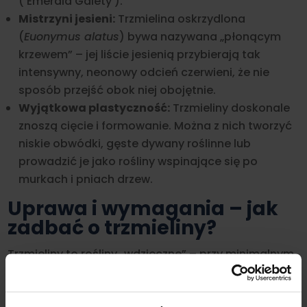
(’Emerald Gaiety’).
Mistrzyni jesieni:
Trzmielina oskrzydlona
(
Euonymus alatus
) bywa nazywana „płonącym
krzewem” – jej liście jesienią przybierają tak
intensywny, neonowy odcień czerwieni, że nie
sposób przejść obok niej obojętnie.
Wyjątkowa plastyczność:
Trzmieliny doskonale
znoszą cięcie i formowanie. Można z nich tworzyć
niskie obwódki, gęste dywany roślinne lub
prowadzić je jako rośliny wspinające się po
murkach i pniach drzew.
Uprawa i wymagania – jak
zadbać o trzmieliny?
Trzmieliny to rośliny „wdzięczne” – przy minimalnym
nakładzie pracy oferują maksymalny efekt: