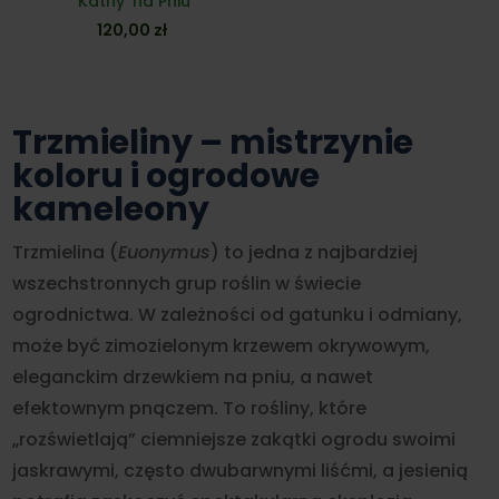
'Kathy’ na Pniu
120,00
zł
Trzmieliny – mistrzynie
koloru i ogrodowe
kameleony
Trzmielina (
Euonymus
) to jedna z najbardziej
wszechstronnych grup roślin w świecie
ogrodnictwa. W zależności od gatunku i odmiany,
może być zimozielonym krzewem okrywowym,
eleganckim drzewkiem na pniu, a nawet
efektownym pnączem. To rośliny, które
„rozświetlają” ciemniejsze zakątki ogrodu swoimi
jaskrawymi, często dwubarwnymi liśćmi, a jesienią