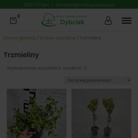
509 711 564
|
kontakt@krzewy.lukow.pl
0
Strona główna
/
Krzewy ozdobne
/ Trzmieliny
Trzmieliny
Posortowane
Wyświetlanie wszystkich wyników: 3
według
popularności