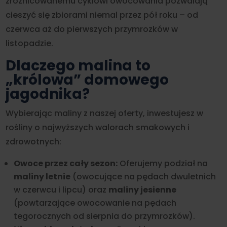
zróżnicowanemu cyklowi owocowania pozwalają
cieszyć się zbiorami niemal przez pół roku – od
czerwca aż do pierwszych przymrozków w
listopadzie.
Dlaczego malina to
„królowa” domowego
jagodnika?
Wybierając maliny z naszej oferty, inwestujesz w
rośliny o najwyższych walorach smakowych i
zdrowotnych:
Owoce przez cały sezon:
Oferujemy podział na
maliny letnie
(owocujące na pędach dwuletnich
w czerwcu i lipcu) oraz
maliny jesienne
(powtarzające owocowanie na pędach
tegorocznych od sierpnia do przymrozków).