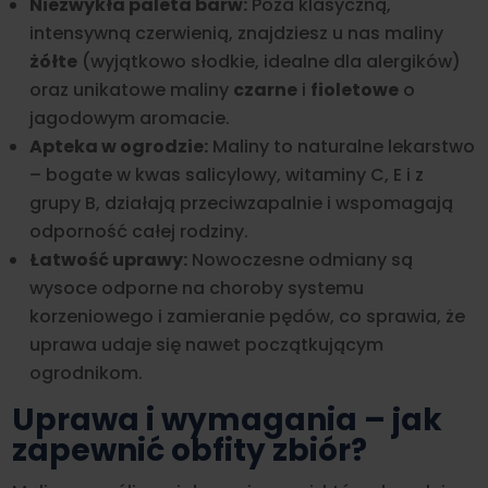
Niezwykła paleta barw:
Poza klasyczną,
intensywną czerwienią, znajdziesz u nas maliny
żółte
(wyjątkowo słodkie, idealne dla alergików)
oraz unikatowe maliny
czarne
i
fioletowe
o
jagodowym aromacie.
Apteka w ogrodzie:
Maliny to naturalne lekarstwo
– bogate w kwas salicylowy, witaminy C, E i z
grupy B, działają przeciwzapalnie i wspomagają
odporność całej rodziny.
Łatwość uprawy:
Nowoczesne odmiany są
wysoce odporne na choroby systemu
korzeniowego i zamieranie pędów, co sprawia, że
uprawa udaje się nawet początkującym
ogrodnikom.
Uprawa i wymagania – jak
zapewnić obfity zbiór?