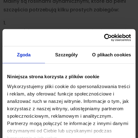
Maliny są roślinami dynamicznymi, które do pełni
szczęścia potrzebują kilku prostych zabiegów:
Stanowisko:
Koniecznie słoneczne i osłonięte od
silnych wiatrów. Słońce to gwarancja słodyczy i
intensywnego aromatu owoców.
Zgoda
Szczegóły
O plikach cookies
Gleba:
Preferują podłoże żyzne, przepuszczalne,
bogate w próchnicę, o lekko kwaśnym odczynie (pH
Niniejsza strona korzysta z plików cookie
5,5–6,5). Nie lubią gleb ciężkich i podmokłych.
Wykorzystujemy pliki cookie do spersonalizowania treści
i reklam, aby oferować funkcje społecznościowe i
Woda:
Maliny mają dość płytki system korzeniowy,
analizować ruch w naszej witrynie. Informacje o tym, jak
dlatego w czasie kwitnienia i dojrzewania owoców
korzystasz z naszej witryny, udostępniamy partnerom
wymagają regularnego podlewania.
społecznościowym, reklamowym i analitycznym.
Partnerzy mogą połączyć te informacje z innymi danymi
Cięcie – klucz do sukcesu:
*
Maliny jesienne:
otrzymanymi od Ciebie lub uzyskanymi podczas
Ścinamy wszystkie pędy tuż przy ziemi późną
korzystania z ich usług.