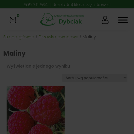
509 711 564
|
kontakt@krzewy.lukow.pl
0
Strona główna
/
Drzewka owocowe
/ Maliny
Maliny
Wyświetlanie jednego wyniku