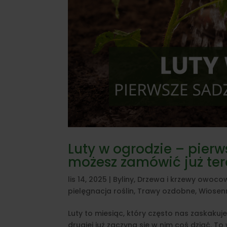
Luty w ogrodzie – pierw
możesz zamówić już ter
lis 14, 2025
|
Byliny
,
Drzewa i krzewy owoco
pielęgnacja roślin
,
Trawy ozdobne
,
Wiosen
Luty to miesiąc, który często nas zaskakuj
drugiej już zaczyna się w nim coś dziać. To