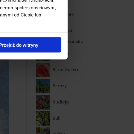
ołecznościowe i analizować
artnerom społecznościowym,
Bodziszek
anymi od Ciebie lub
Borówka
amerykańska
Przejdź do witryny
Brunery
Brzoskwinia
Brzozy
Budleja
Buki