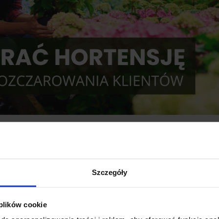
eby nie żałować? Najczęstsze
grodnicze
,
Sadzenie i pielęgnacja roślin
Szczegóły
 niewinnie. Jedno zdjęcie w internecie, zachwyt w centrum
decyzja zapada szybko. Dopiero po czasie pojawia się
 plików cookie
inaczej niż na zdjęciu albo...