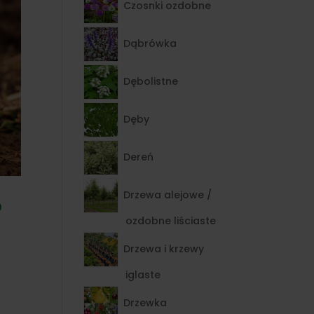
Czosnki ozdobne
Dąbrówka
Dębolistne
Dęby
Dereń
Drzewa alejowe /
o
ozdobne liściaste
Drzewa i krzewy
iglaste
Drzewka