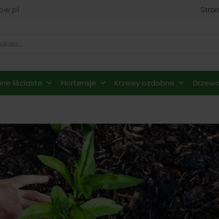
ow.pl
Stro
ne liściaste
Hortensje
Krzewy ozdobne
Drzewa 