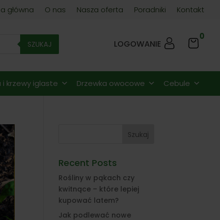
na główna
O nas
Nasza oferta
Poradniki
Kontakt
0
LOGOWANIE
SZUKAJ
i krzewy iglaste
Drzewka owocowe
Cebule
Szukaj
Recent Posts
Rośliny w pąkach czy
kwitnące – które lepiej
kupować latem?
Jak podlewać nowe