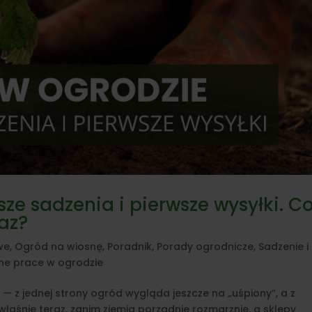
sze sadzenia i pierwsze wysyłki. C
az?
we
,
Ogród na wiosnę
,
Poradnik
,
Porady ogrodnicze
,
Sadzenie i
ne prace w ogrodzie
e — z jednej strony ogród wygląda jeszcze na „uśpiony”, a z
 właśnie teraz, zanim ziemia porządnie rozmarznie, a sklepy