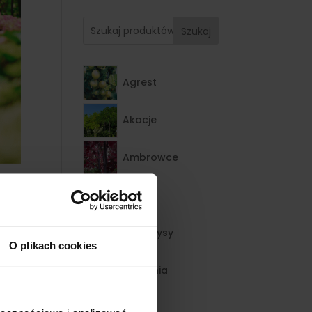
Szukaj
Agrest
Akacje
Ambrowce
Azalie
Berberysy
O plikach cookies
Bergenia
Bez