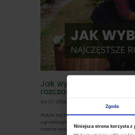
Jak wybrać hortensję, ż
rozczarowania klientów
sty 27, 2026
|
Hortensje
,
Poradnik
,
Porady o
Zgoda
Wybór hortensji często zaczyna się bardzo
ogrodniczym albo polecenie znajomej — i 
Niniejsza strona korzysta z
rozczarowanie: hortensja nie kwitnie, rośnie 