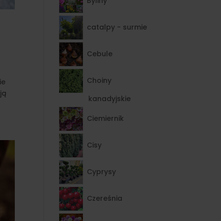
Byliny
catalpy - surmie
Cebule
Choiny
ie
ją
kanadyjskie
Ciemiernik
Cisy
Cyprysy
Czereśnia