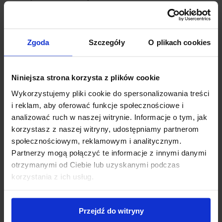
sobie również w półcieniu.
Woda:
Raz zadomowiona, świetnie znosi okresowe
Zgoda
Szczegóły
O plikach cookies
susze, choć regularne podlewanie w czasie
zawiązywania owoców gwarantuje większe zbiory.
Niniejsza strona korzysta z plików cookie
Cięcie:
Nie wymaga skomplikowanego formowania.
Wykorzystujemy pliki cookie do spersonalizowania treści
Wystarczy co kilka lat usunąć najstarsze pędy, aby
i reklam, aby oferować funkcje społecznościowe i
odmłodzić krzew i zachować jego wigor.
analizować ruch w naszej witrynie. Informacje o tym, jak
Świdośliwa w aranżacji – od
korzystasz z naszej witryny, udostępniamy partnerom
społecznościowym, reklamowym i analitycznym.
żywopłotu po soliter
Partnerzy mogą połączyć te informacje z innymi danymi
W naszej ofercie znajdziesz odmiany o różnych
otrzymanymi od Ciebie lub uzyskanymi podczas
korzystania z ich usług.
pokrojach, co pozwala na szerokie zastosowanie:
Świdośliwa Lamarcka (
Amelanchier lamarckii
):
Przejdź do witryny
Najpopularniejsza, często prowadzona jako