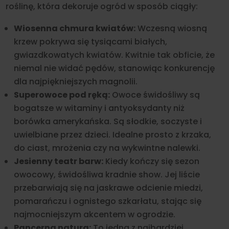
roślinę, która dekoruje ogród w sposób ciągły:
Wiosenna chmura kwiatów:
Wczesną wiosną
krzew pokrywa się tysiącami białych,
gwiazdkowatych kwiatów. Kwitnie tak obficie, że
niemal nie widać pędów, stanowiąc konkurencję
dla najpiękniejszych magnolii.
Superowoce pod ręką:
Owoce świdośliwy są
bogatsze w witaminy i antyoksydanty niż
borówka amerykańska. Są słodkie, soczyste i
uwielbiane przez dzieci. Idealne prosto z krzaka,
do ciast, mrożenia czy na wykwintne nalewki.
Jesienny teatr barw:
Kiedy kończy się sezon
owocowy, świdośliwa kradnie show. Jej liście
przebarwiają się na jaskrawe odcienie miedzi,
pomarańczu i ognistego szkarłatu, stając się
najmocniejszym akcentem w ogrodzie.
Pancerna natura:
To jedna z najbardziej