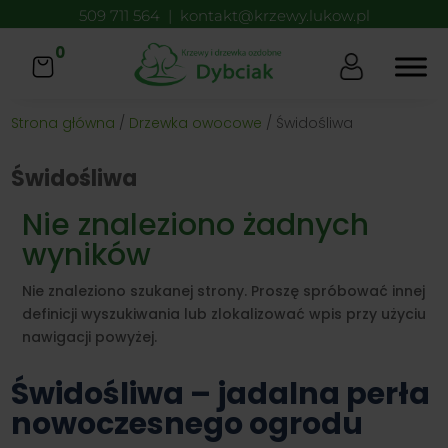
509 711 564
|
kontakt@krzewy.lukow.pl
0
Strona główna
/
Drzewka owocowe
/ Świdośliwa
Świdośliwa
Nie znaleziono żadnych
wyników
Nie znaleziono szukanej strony. Proszę spróbować innej
definicji wyszukiwania lub zlokalizować wpis przy użyciu
nawigacji powyżej.
Świdośliwa – jadalna perła
nowoczesnego ogrodu