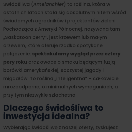
Świdośliwa (
Amelanchier
) to roślina, która w
ostatnich latach stała się absolutnym hitem wśród
świadomych ogrodników i projektantów zieleni.
Pochodząca z Ameryki Północnej, nazywana tam
„Saskatoon berry”, jest krzewem lub małym
drzewem, które oferuje rzadko spotykane
połączenie:
spektakularny wygląd przez cztery
pory roku
oraz owoce o smaku będącym fuzją
borówki amerykańskiej, soczystej jagody i
migdałów. To roślina „inteligentna” – całkowicie
mrozoodporna, o minimalnych wymaganiach, a
przy tym niezwykle szlachetna.
Dlaczego świdośliwa to
inwestycja idealna?
Wybierając świdośliwę z naszej oferty, zyskujesz