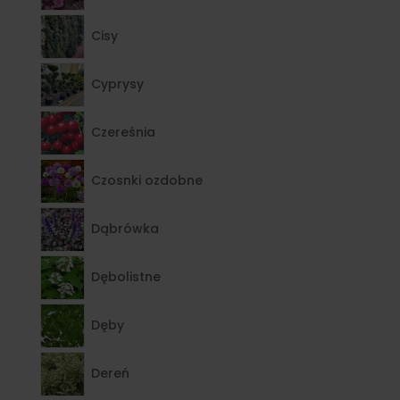
Cisy
Cyprysy
Czereśnia
Czosnki ozdobne
Dąbrówka
Dębolistne
Dęby
Dereń