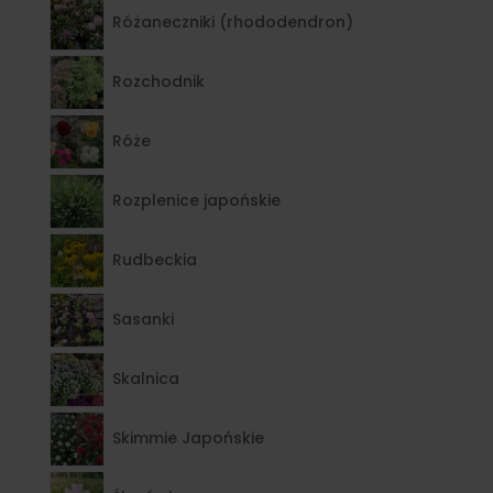
Różaneczniki (rhododendron)
Rozchodnik
Róże
Rozplenice japońskie
Rudbeckia
Sasanki
Skalnica
Skimmie Japońskie