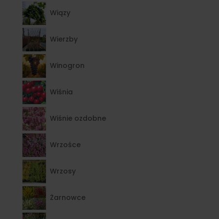
Wiązy
Wierzby
Winogron
Wiśnia
Wiśnie ozdobne
Wrzośce
Wrzosy
Żarnowce