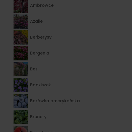
Ambrowce
Azalie
Berberysy
Bergenia
Bez
Bodziszek
Borówka amerykańska
Brunery