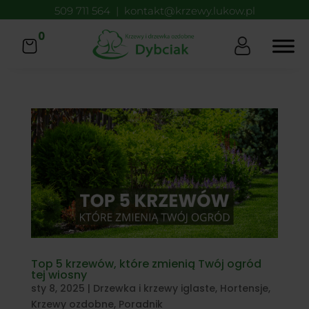
509 711 564
|
kontakt@krzewy.lukow.pl
0
Top 5 krzewów, które zmienią Twój ogród
tej wiosny
sty 8, 2025
|
Drzewka i krzewy iglaste
,
Hortensje
,
Krzewy ozdobne
,
Poradnik