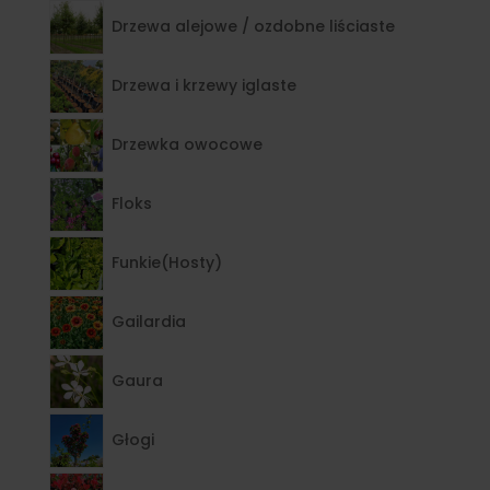
Drzewa alejowe / ozdobne liściaste
Drzewa i krzewy iglaste
Drzewka owocowe
Floks
Funkie(Hosty)
Gailardia
Gaura
Głogi