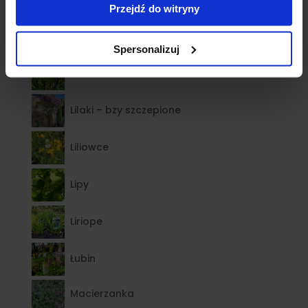
Przejdź do witryny
Lawendy
Spersonalizuj
Liatra
Lilaki – bzy szczepione
Liliowce
Lipy
Liriope
Łubin
Macierzanka