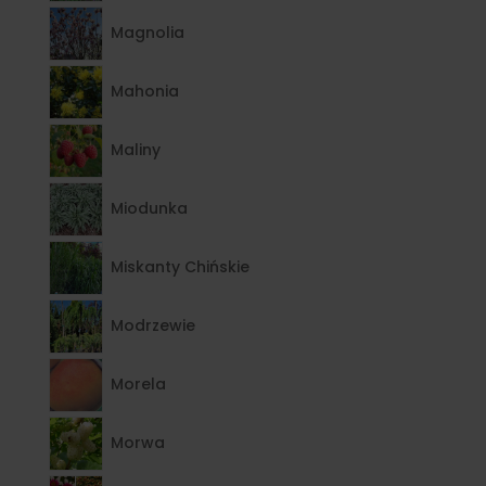
Magnolia
Mahonia
Maliny
Miodunka
Miskanty Chińskie
Modrzewie
Morela
Morwa