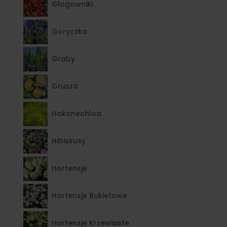
Głogowniki
Goryczka
Graby
Grusza
Hakonechloa
Hibiskusy
Hortensje
Hortensje Bukietowe
Hortensje Krzewiaste