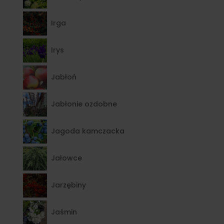
Irga
Irys
Jabłoń
Jabłonie ozdobne
Jagoda kamczacka
Jałowce
Jarzębiny
Jaśmin