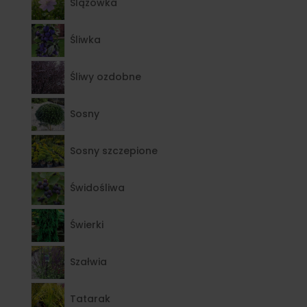
Ślązówka
Śliwka
Śliwy ozdobne
Sosny
Sosny szczepione
Świdośliwa
Świerki
Szałwia
Tatarak