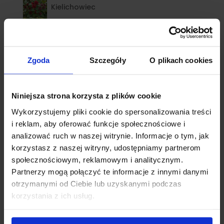
Kielichowiec
Klony
Zgoda
Szczegóły
O plikach cookies
Klony palmowe
kostrzewy
Niniejsza strona korzysta z plików cookie
Wykorzystujemy pliki cookie do spersonalizowania treści
Krzewuszka
i reklam, aby oferować funkcje społecznościowe i
analizować ruch w naszej witrynie. Informacje o tym, jak
Krzewy ozdobne
korzystasz z naszej witryny, udostępniamy partnerom
społecznościowym, reklamowym i analitycznym.
Kuklik
Partnerzy mogą połączyć te informacje z innymi danymi
otrzymanymi od Ciebie lub uzyskanymi podczas
Lagerstroemia
korzystania z ich usług.
Laurowiśnia