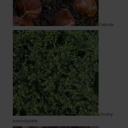
Cebule
Choiny
kanadyjskie