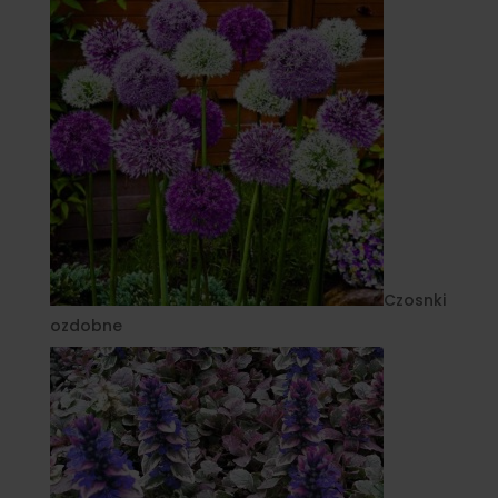
Czosnki
ozdobne