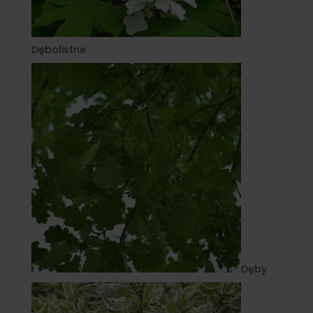
Dębolistne
Dęby