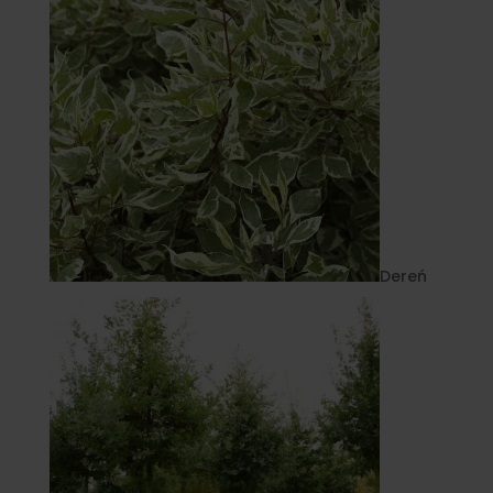
Dereń