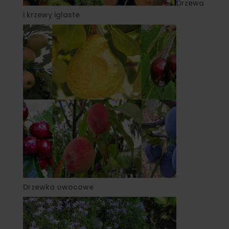
Drzewa
i krzewy iglaste
Drzewka owocowe