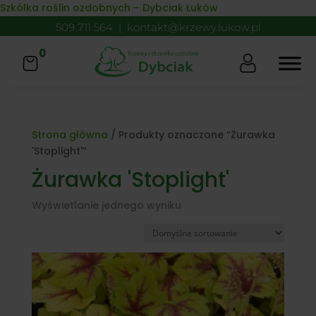
Skip to content
Szkółka roślin ozdobnych – Dybciak Łuków
509 711 564
|
kontakt@krzewy.lukow.pl
0
Strona główna
/ Produkty oznaczone “Żurawka
'Stoplight'”
Żurawka 'Stoplight'
Wyświetlanie jednego wyniku