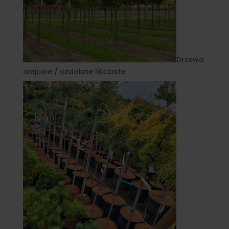
Drzewa
alejowe / ozdobne liściaste