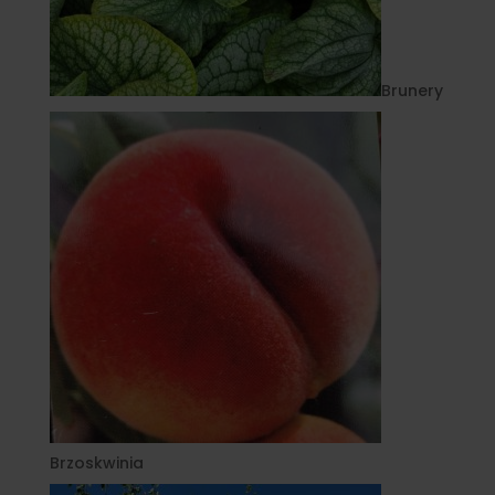
Brunery
Brzoskwinia