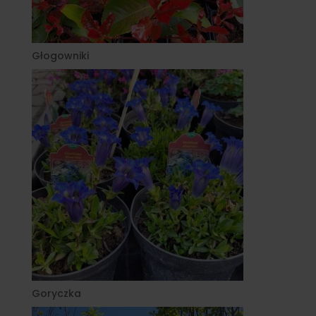
Głogowniki
Goryczka