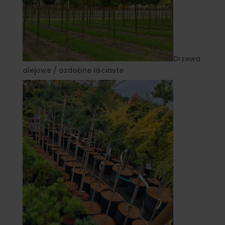
Drzewa
alejowe / ozdobne liściaste