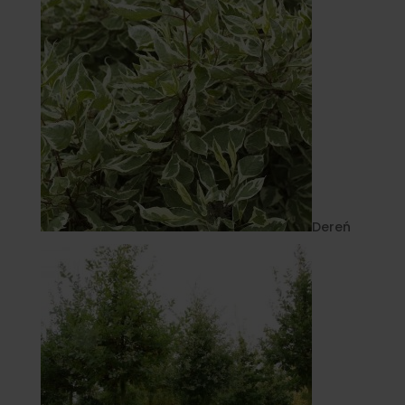
Dereń