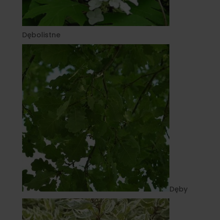
Dębolistne
Dęby