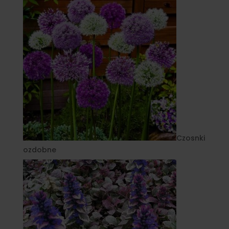
Czosnki
ozdobne