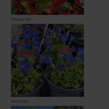
Głogowniki
Goryczka