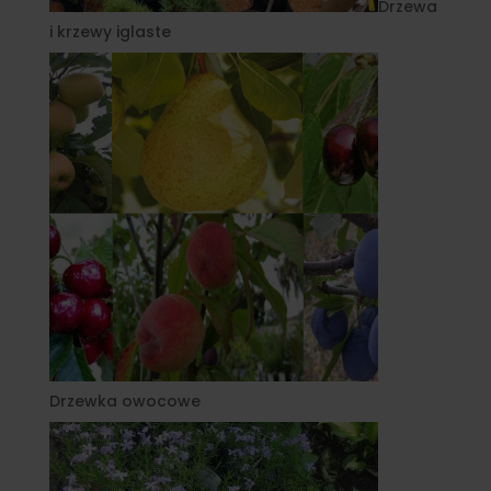
Drzewa
i krzewy iglaste
Drzewka owocowe