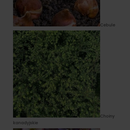
Cebule
Choiny
kanadyjskie