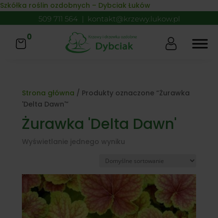
Skip to content
Szkółka roślin ozdobnych – Dybciak Łuków
509 711 564
|
kontakt@krzewy.lukow.pl
0
Strona główna
/ Produkty oznaczone “Żurawka
'Delta Dawn'”
Żurawka 'Delta Dawn'
Wyświetlanie jednego wyniku