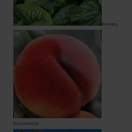
Brunery
Brzoskwinia