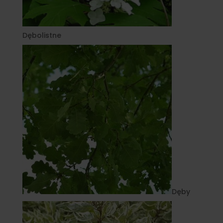
Dębolistne
Dęby