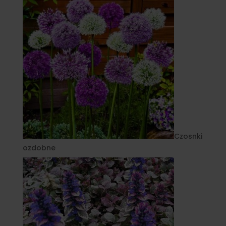
Czosnki
ozdobne