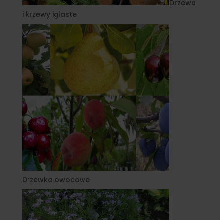
Drzewa
i krzewy iglaste
Drzewka owocowe