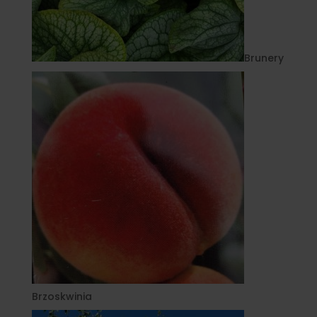
Brunery
Brzoskwinia