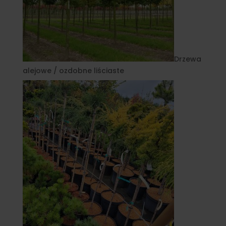
Drzewa
alejowe / ozdobne liściaste