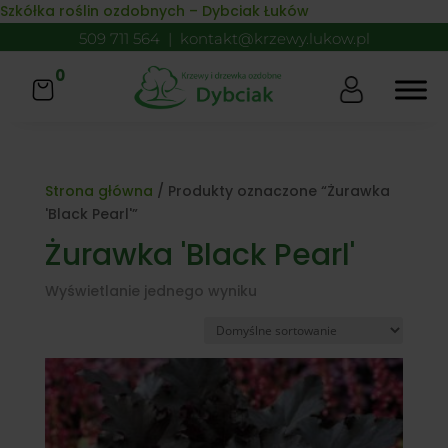
Skip to content
Szkółka roślin ozdobnych – Dybciak Łuków
509 711 564
|
kontakt@krzewy.lukow.pl
0
Strona główna
/ Produkty oznaczone “Żurawka
'Black Pearl'”
Żurawka 'Black Pearl'
Wyświetlanie jednego wyniku