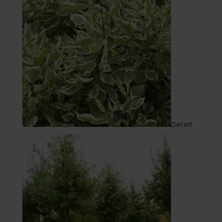
Dereń