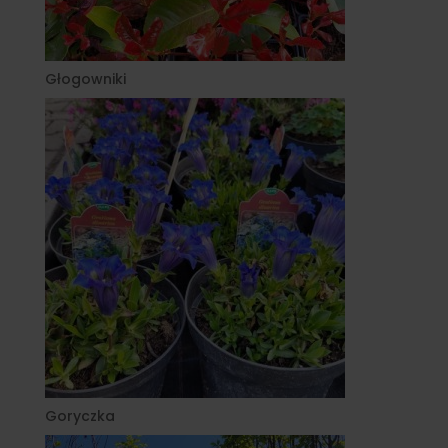
Głogowniki
Goryczka