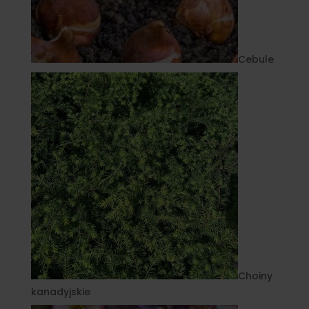
Cebule
Choiny
kanadyjskie