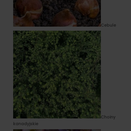
Cebule
Choiny
kanadyjskie