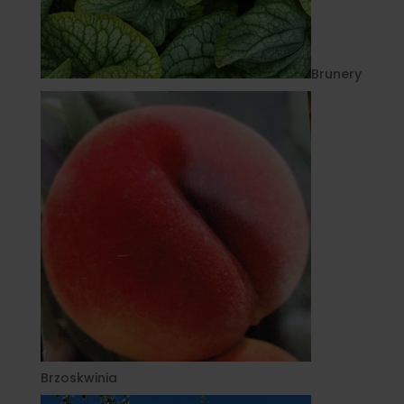
Brunery
Brzoskwinia