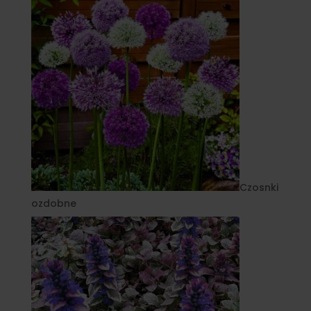
Czosnki
ozdobne