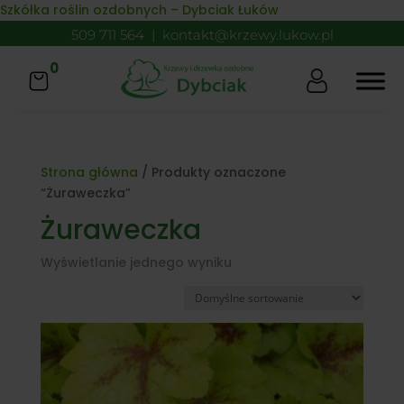
Skip to content
Szkółka roślin ozdobnych – Dybciak Łuków
509 711 564
|
kontakt@krzewy.lukow.pl
0
Strona główna
/ Produkty oznaczone
“Żuraweczka”
Żuraweczka
Wyświetlanie jednego wyniku