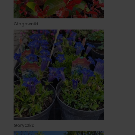
Głogowniki
Goryczka