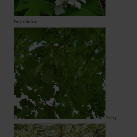
Dębolistne
Dęby