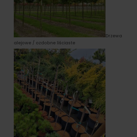
Drzewa
alejowe / ozdobne liściaste