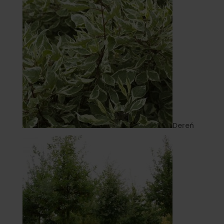
Dereń