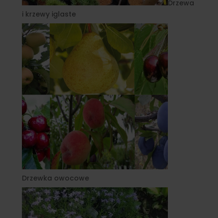
Drzewa
i krzewy iglaste
Drzewka owocowe