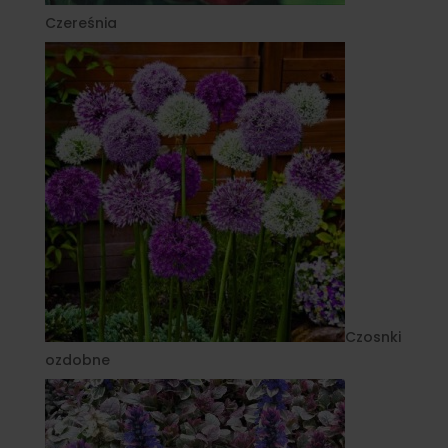
Czereśnia
Czosnki
ozdobne