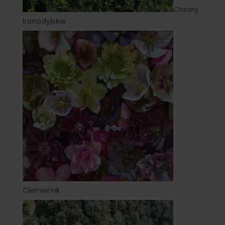
Choiny
kanadyjskie
Ciemiernik