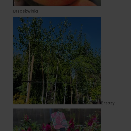
Brzoskwinia
Brzozy