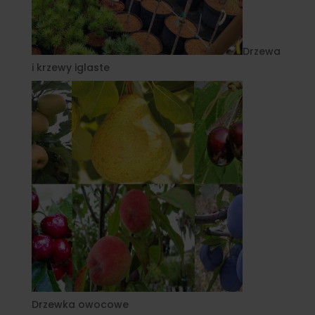
Drzewa
i krzewy iglaste
Drzewka owocowe