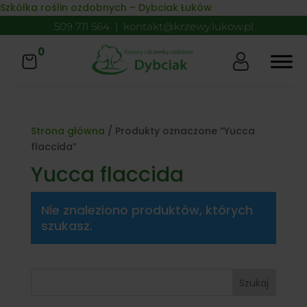
Skip to content
Szkółka roślin ozdobnych – Dybciak Łuków
509 711 564
|
kontakt@krzewy.lukow.pl
0
Strona główna
/ Produkty oznaczone “Yucca
flaccida”
Yucca flaccida
Nie znaleziono produktów, których
szukasz.
Szukaj