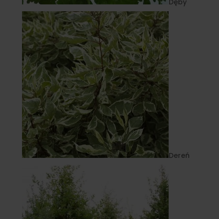
Dęby
Dereń