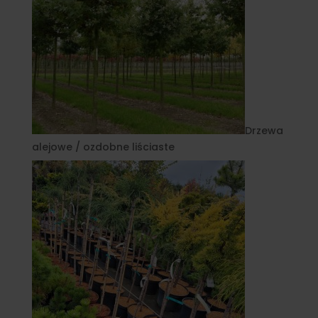
Drzewa
alejowe / ozdobne liściaste