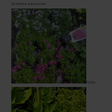
Drzewka owocowe
Floks