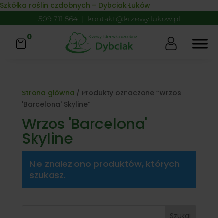
Skip to content
Szkółka roślin ozdobnych – Dybciak Łuków
509 711 564
|
kontakt@krzewy.lukow.pl
0
Strona główna
/ Produkty oznaczone “Wrzos
'Barcelona' Skyline”
Wrzos 'Barcelona'
Skyline
Nie znaleziono produktów, których
szukasz.
Szukaj