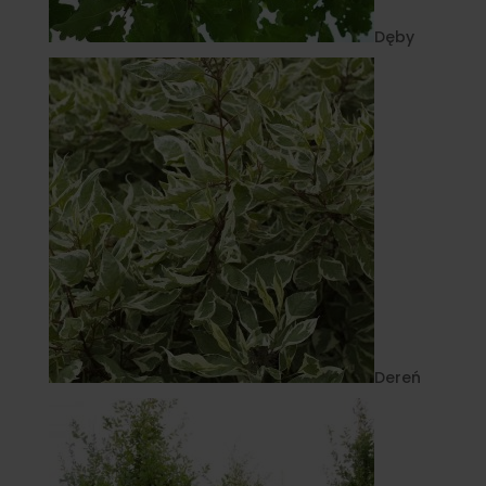
Dęby
Dereń