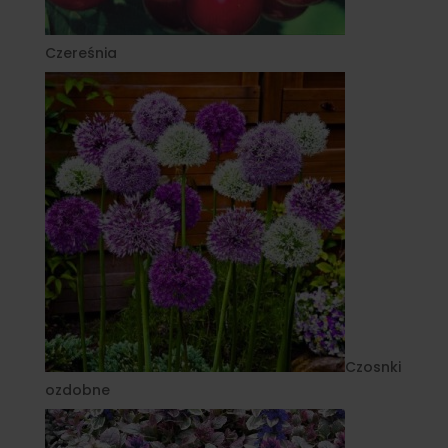
Czereśnia
Czosnki
ozdobne