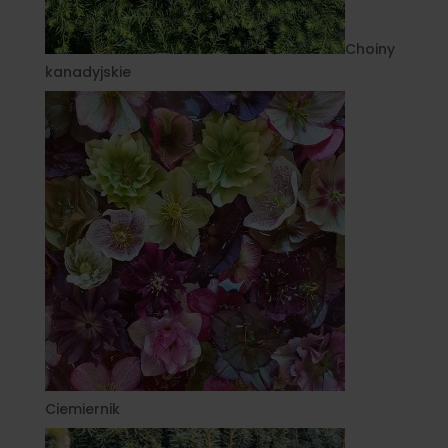
Choiny
kanadyjskie
Ciemiernik