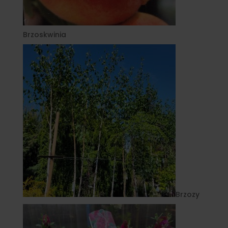
Brzoskwinia
Brzozy