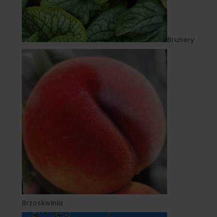
Brunery
Brzoskwinia