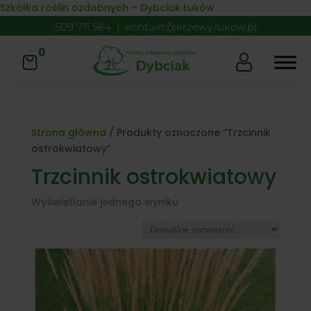
Skip to content
Szkółka roślin ozdobnych – Dybciak Łuków
509 711 564
|
kontakt@krzewy.lukow.pl
0
Strona główna
/ Produkty oznaczone “Trzcinnik
ostrokwiatowy”
Trzcinnik ostrokwiatowy
Wyświetlanie jednego wyniku