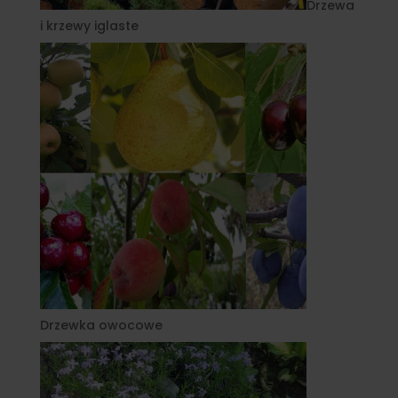
Drzewa
i krzewy iglaste
Drzewka owocowe