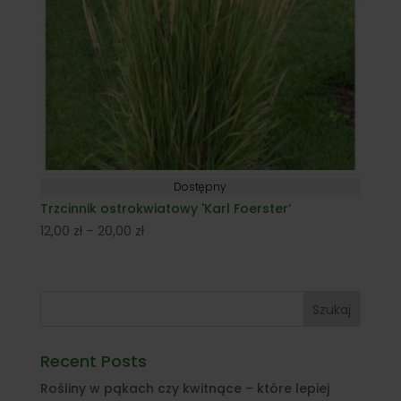
Dostępny
Trzcinnik ostrokwiatowy 'Karl Foerster’
Zakres
12,00
zł
–
20,00
zł
cen:
od
12,00 zł
Szukaj
do
20,00 zł
Recent Posts
Rośliny w pąkach czy kwitnące – które lepiej