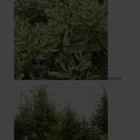
Dereń