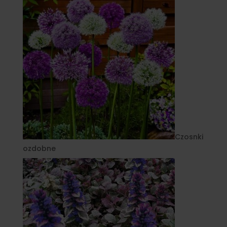
Czosnki
ozdobne