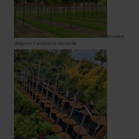
Drzewa
alejowe / ozdobne liściaste