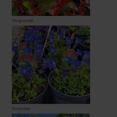
Głogowniki
Goryczka