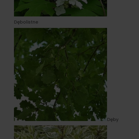
Dębolistne
Dęby