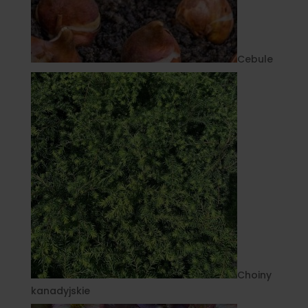
Cebule
Choiny
kanadyjskie