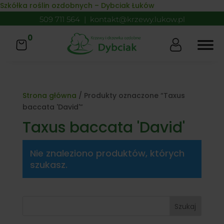
Skip to content
Szkółka roślin ozdobnych – Dybciak Łuków
509 711 564
|
kontakt@krzewy.lukow.pl
0
Strona główna
/ Produkty oznaczone “Taxus
baccata 'David'”
Taxus baccata 'David'
Nie znaleziono produktów, których
szukasz.
Szukaj