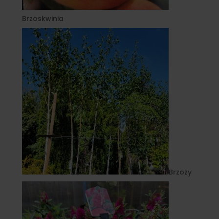
Brzoskwinia
Brzozy