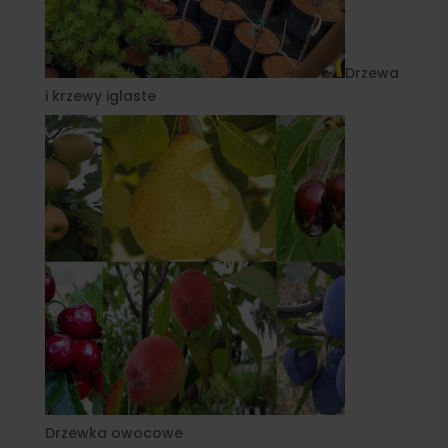
Drzewa
i krzewy iglaste
Drzewka owocowe