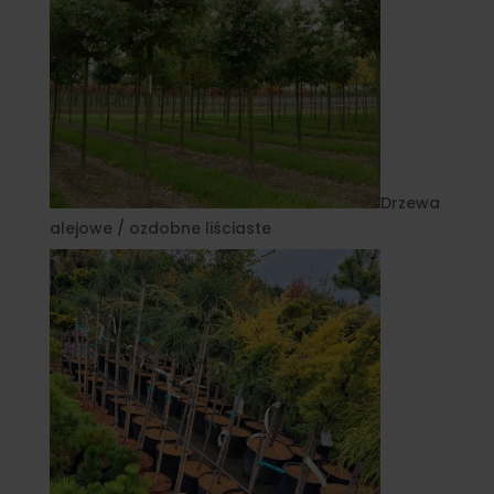
Drzewa
alejowe / ozdobne liściaste