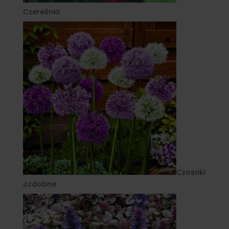
Czereśnia
Czosnki
ozdobne