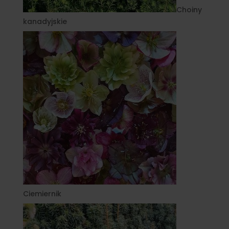
Choiny
kanadyjskie
Ciemiernik