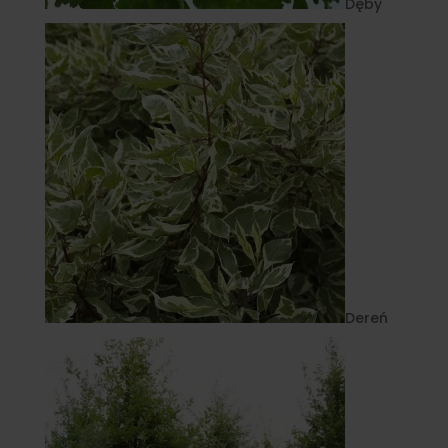
Dęby
Dereń