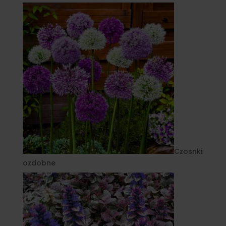
Czosnki
ozdobne