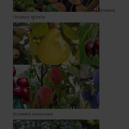
Drzewa
i krzewy iglaste
Drzewka owocowe