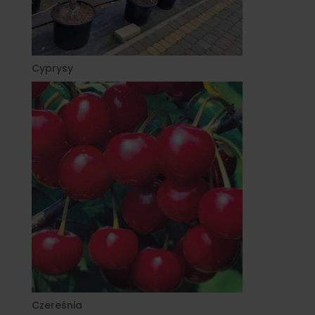
Cyprysy
Czereśnia