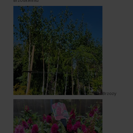
Brzoskwinia
Brzozy