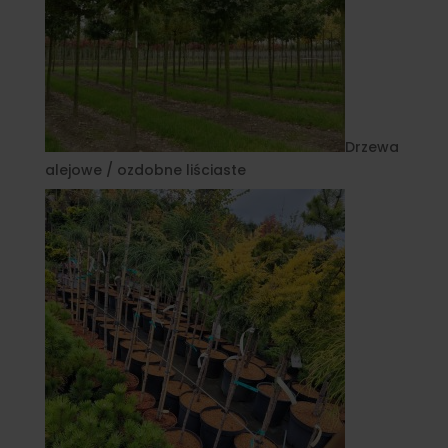
Drzewa
alejowe / ozdobne liściaste