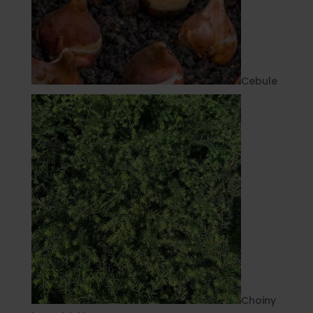
Cebule
Choiny