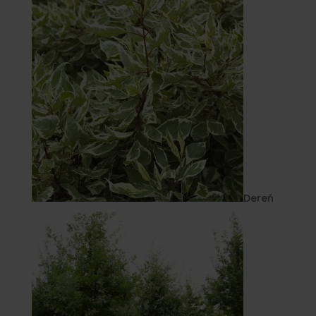
Dereń