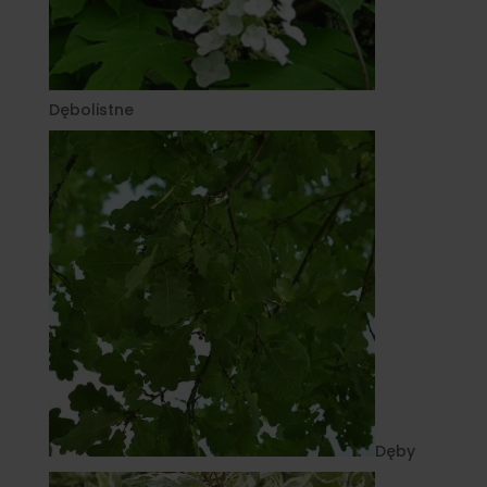
Dębolistne
Dęby