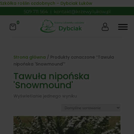
Skip to content
Szkółka roślin ozdobnych – Dybciak Łuków
509 711 564
|
kontakt@krzewy.lukow.pl
0
Strona główna
/ Produkty oznaczone “Tawuła
nipońska 'Snowmound'”
Tawuła nipońska
'Snowmound'
Wyświetlanie jednego wyniku