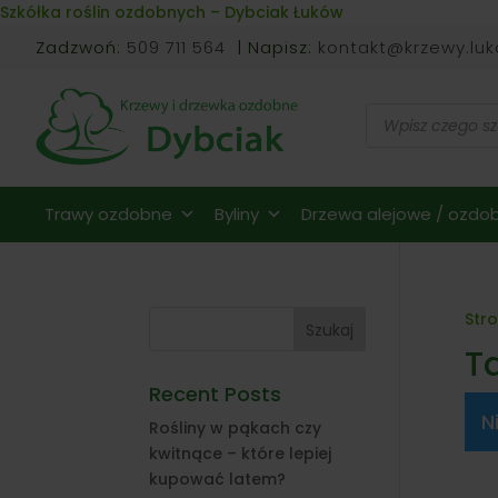
Skip to content
Szkółka roślin ozdobnych – Dybciak Łuków
Zadzwoń:
509 711 564
| Napisz:
kontakt@krzewy.luk
Wyszukiwarka
produktów
Trawy ozdobne
Byliny
Drzewa alejowe / ozdob
Str
Szukaj
T
Recent Posts
N
Rośliny w pąkach czy
kwitnące – które lepiej
kupować latem?