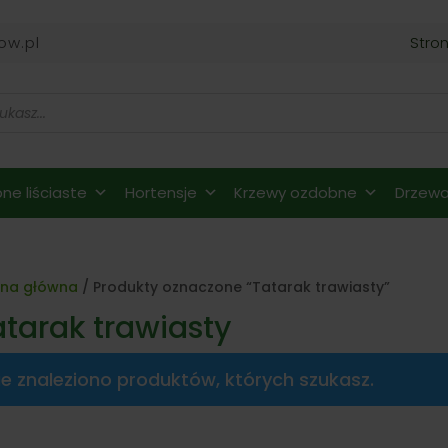
ow.pl
Stro
ne liściaste
Hortensje
Krzewy ozdobne
Drzewa 
ona główna
/ Produkty oznaczone “Tatarak trawiasty”
atarak trawiasty
ie znaleziono produktów, których szukasz.