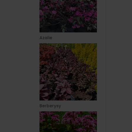
Azalie
Berberysy