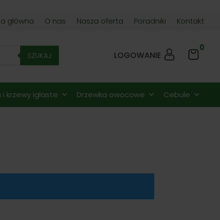
na główna
O nas
Nasza oferta
Poradniki
Kontakt
0
LOGOWANIE
SZUKAJ
i krzewy iglaste
Drzewka owocowe
Cebule