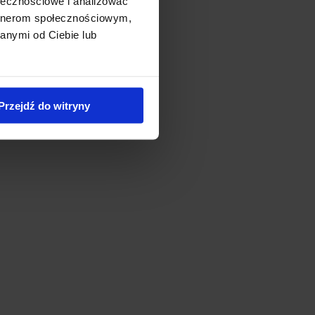
ołecznościowe i analizować
artnerom społecznościowym,
anymi od Ciebie lub
Przejdź do witryny