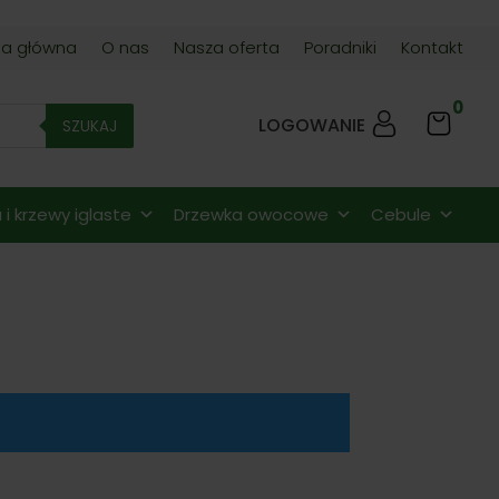
na główna
O nas
Nasza oferta
Poradniki
Kontakt
0
LOGOWANIE
SZUKAJ
i krzewy iglaste
Drzewka owocowe
Cebule