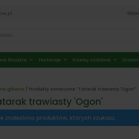
ow.pl
Stro
ne liściaste
Hortensje
Krzewy ozdobne
Drzewa 
ona główna
/ Produkty oznaczone “Tatarak trawiasty 'Ogon'”
atarak trawiasty 'Ogon'
ie znaleziono produktów, których szukasz.