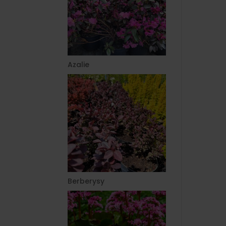
Azalie
Berberysy