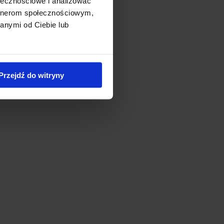
ołecznościowe i analizować
artnerom społecznościowym,
anymi od Ciebie lub
Przejdź do witryny