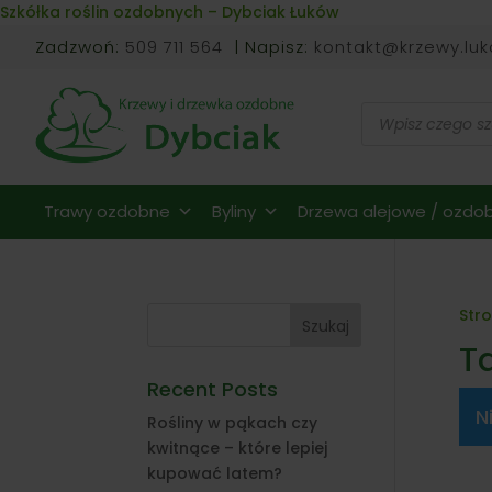
Skip to content
Szkółka roślin ozdobnych – Dybciak Łuków
Zadzwoń:
509 711 564
| Napisz:
kontakt@krzewy.luk
Wyszukiwarka
produktów
Trawy ozdobne
Byliny
Drzewa alejowe / ozdob
Str
Szukaj
T
Recent Posts
N
Rośliny w pąkach czy
kwitnące – które lepiej
kupować latem?