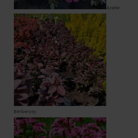
Azalie
Berberysy