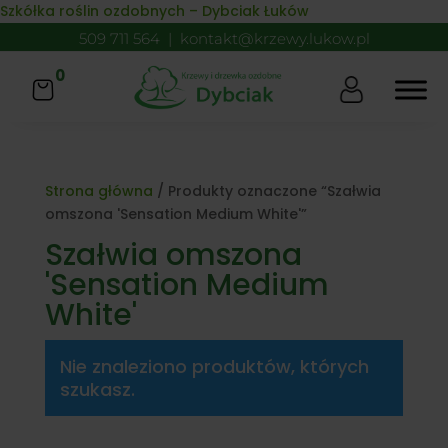
Skip to content
Szkółka roślin ozdobnych – Dybciak Łuków
509 711 564
|
kontakt@krzewy.lukow.pl
0
Strona główna
/ Produkty oznaczone “Szałwia
omszona 'Sensation Medium White'”
Szałwia omszona
'Sensation Medium
White'
Nie znaleziono produktów, których
szukasz.