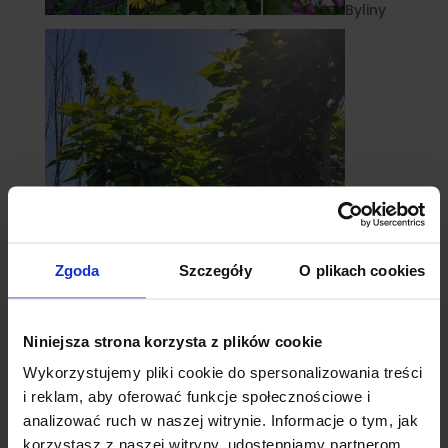
Byliny
Zgoda
Szczegóły
O plikach cookies
catalpy
Niniejsza strona korzysta z plików cookie
- surmie
Wykorzystujemy pliki cookie do spersonalizowania treści
i reklam, aby oferować funkcje społecznościowe i
analizować ruch w naszej witrynie. Informacje o tym, jak
korzystasz z naszej witryny, udostępniamy partnerom