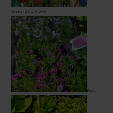
Drzewka owocowe
Floks