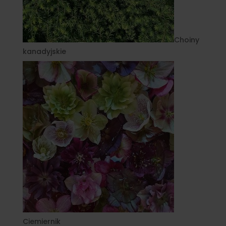
Choiny
kanadyjskie
Ciemiernik