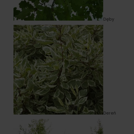
Dęby
Dereń