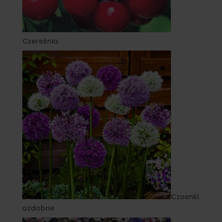
Czereśnia
Czosnki
ozdobne