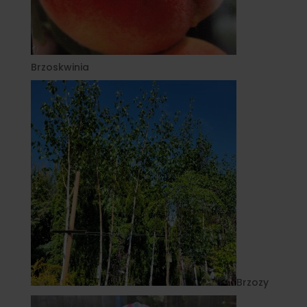
Brzoskwinia
Brzozy