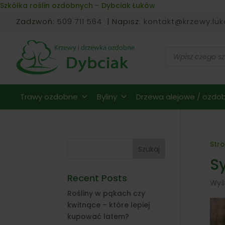
Skip to content
Szkółka roślin ozdobnych – Dybciak Łuków
Zadzwoń:
509 711 564
| Napisz:
kontakt@krzewy.luk
Wyszukiwarka
produktów
Trawy ozdobne
Byliny
Drzewa alejowe / ozdob
Str
Szukaj
Sy
Recent Posts
Wyś
Rośliny w pąkach czy
kwitnące – które lepiej
kupować latem?