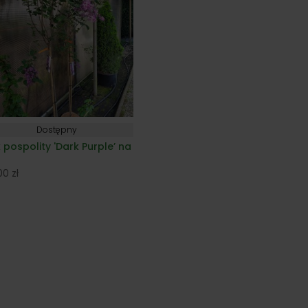
Dostępny
k pospolity 'Dark Purple’ na
u
,00
zł