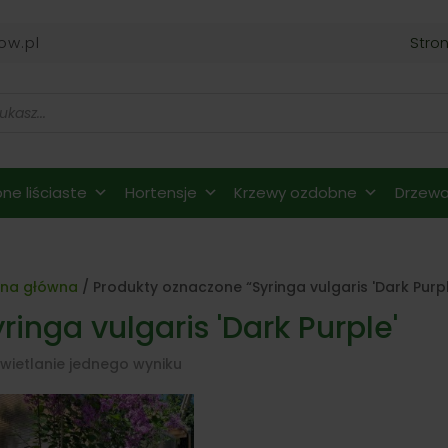
ow.pl
Stro
ne liściaste
Hortensje
Krzewy ozdobne
Drzewa 
ona główna
/ Produkty oznaczone “Syringa vulgaris 'Dark Purpl
ringa vulgaris 'Dark Purple'
wietlanie jednego wyniku