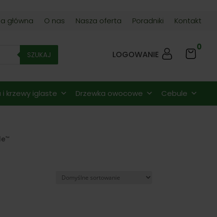
na główna
O nas
Nasza oferta
Poradniki
Kontakt
0
LOGOWANIE
SZUKAJ
i krzewy iglaste
Drzewka owocowe
Cebule
e'”