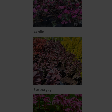
Azalie
Berberysy