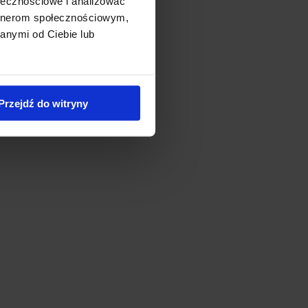
ołecznościowe i analizować
artnerom społecznościowym,
anymi od Ciebie lub
Przejdź do witryny