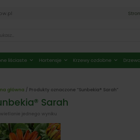
ow.pl
Stro
ne liściaste
Hortensje
Krzewy ozdobne
Drzewa 
ona główna
/ Produkty oznaczone “Sunbekia® Sarah”
unbekia® Sarah
wietlanie jednego wyniku