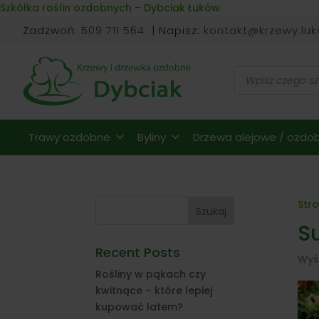
Skip to content
Szkółka roślin ozdobnych – Dybciak Łuków
Zadzwoń:
509 711 564
| Napisz:
kontakt@krzewy.luk
Wyszukiwarka
produktów
Trawy ozdobne
Byliny
Drzewa alejowe / ozdob
Str
Szukaj
S
Recent Posts
Wyś
Rośliny w pąkach czy
kwitnące – które lepiej
kupować latem?