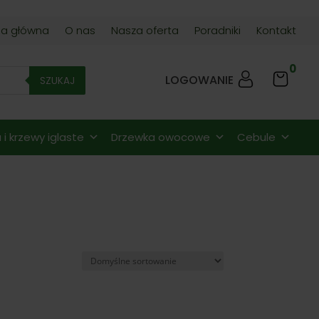
na główna
O nas
Nasza oferta
Poradniki
Kontakt
0
LOGOWANIE
SZUKAJ
i krzewy iglaste
Drzewka owocowe
Cebule