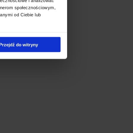
ołecznościowe i analizować
artnerom społecznościowym,
anymi od Ciebie lub
Przejdź do witryny