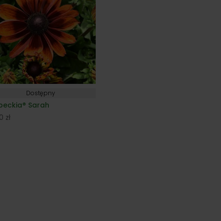
Dostępny
beckia® Sarah
00
zł