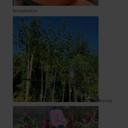
Brzoskwinia
Brzozy