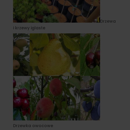
Drzewa
i krzewy iglaste
Drzewka owocowe