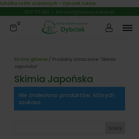
Skip to content
Szkółka roślin ozdobnych – Dybciak Łuków
509 711 564
|
kontakt@krzewy.lukow.pl
0
Strona główna
/ Produkty oznaczone “Skimia
Japońska”
Skimia Japońska
Nie znaleziono produktów, których
szukasz.
Szukaj