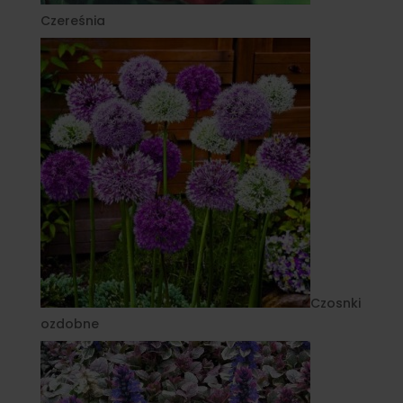
Czereśnia
Czosnki
ozdobne