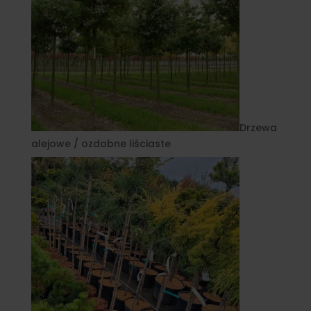
Drzewa
alejowe / ozdobne liściaste