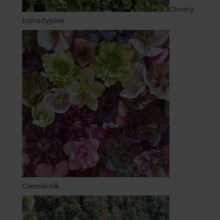
Choiny
kanadyjskie
Ciemiernik