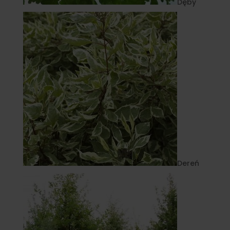
Dęby
Dereń