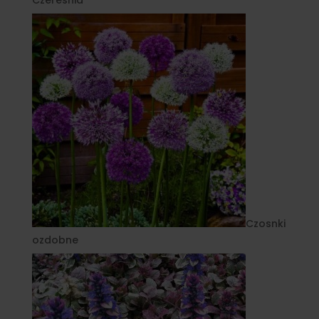
Czereśnia
Czosnki
ozdobne