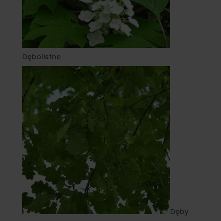
Dębolistne
Dęby