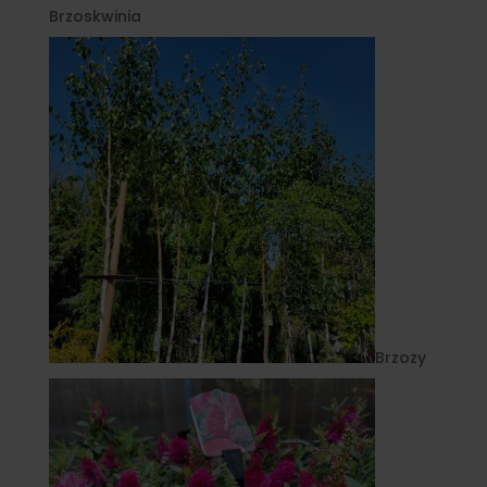
Brzoskwinia
Brzozy