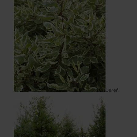
Dereń