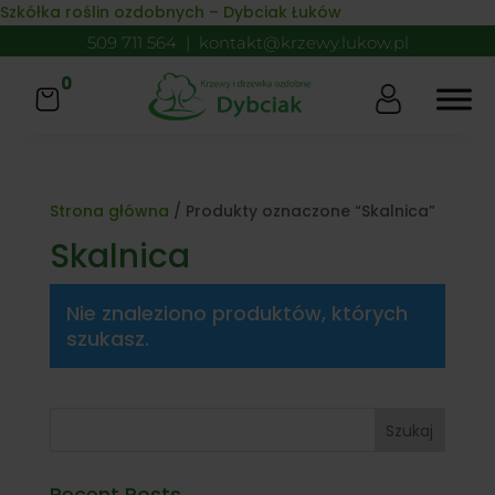
Skip to content
Szkółka roślin ozdobnych – Dybciak Łuków
509 711 564
|
kontakt@krzewy.lukow.pl
0
Strona główna
/ Produkty oznaczone “Skalnica”
Skalnica
Nie znaleziono produktów, których
szukasz.
Szukaj
Recent Posts