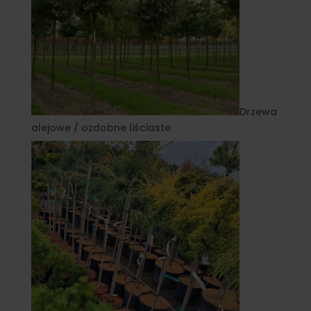
Drzewa
alejowe / ozdobne liściaste