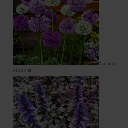
Czosnki
ozdobne