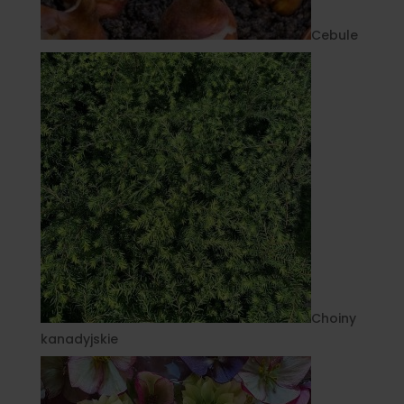
Cebule
Choiny
kanadyjskie