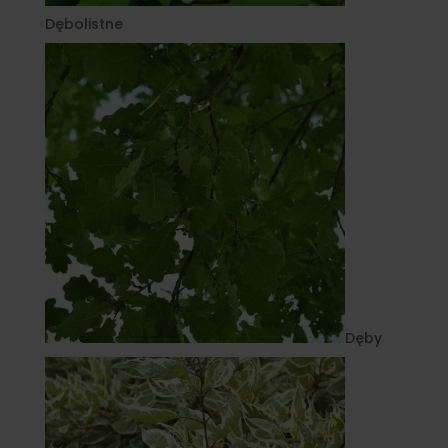
Dębolistne
Dęby