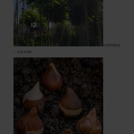
catalpy
- surmie