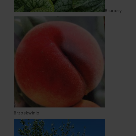
Brunery
Brzoskwinia