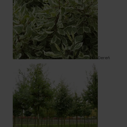
Dereń