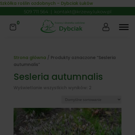
Skip to content
Szkółka roślin ozdobnych – Dybciak Łuków
509 711 564
|
kontakt@krzewy.lukow.pl
0
Strona główna
/ Produkty oznaczone “Sesleria
autumnalis”
Sesleria autumnalis
Wyświetlanie wszystkich wyników: 2