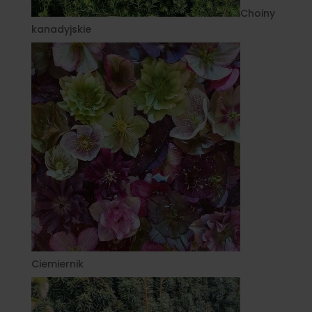
Choiny
kanadyjskie
Ciemiernik