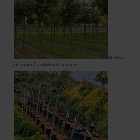
Drzewa
alejowe / ozdobne liściaste