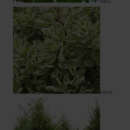
Dęby
Dereń