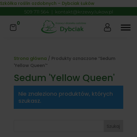
Skip to content
Szkółka roślin ozdobnych – Dybciak Łuków
509 711 564
|
kontakt@krzewy.lukow.pl
0
Strona główna
/ Produkty oznaczone “Sedum
'Yellow Queen'”
Sedum 'Yellow Queen'
Nie znaleziono produktów, których
szukasz.
Szukaj