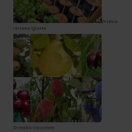
Drzewa
i krzewy iglaste
Drzewka owocowe