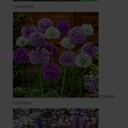
Czereśnia
Czosnki
ozdobne