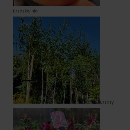
Brzoskwinia
Brzozy