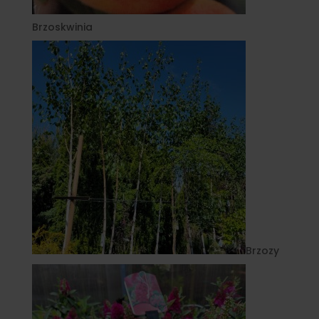
Brzoskwinia
Brzozy