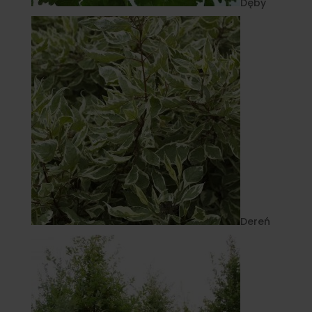
Dęby
Dereń