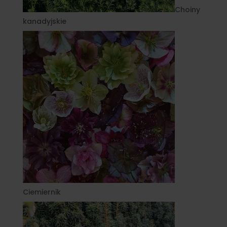
Choiny
kanadyjskie
Ciemiernik