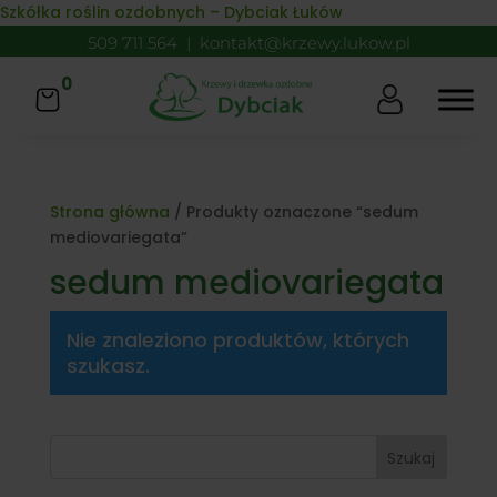
Skip to content
Szkółka roślin ozdobnych – Dybciak Łuków
509 711 564
|
kontakt@krzewy.lukow.pl
0
Strona główna
/ Produkty oznaczone “sedum
mediovariegata”
sedum mediovariegata
Nie znaleziono produktów, których
szukasz.
Szukaj