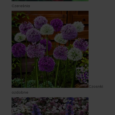
Czereśnia
Czosnki
ozdobne