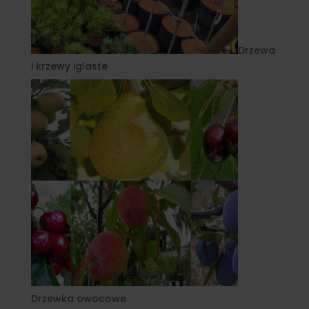
Drzewa
i krzewy iglaste
Drzewka owocowe