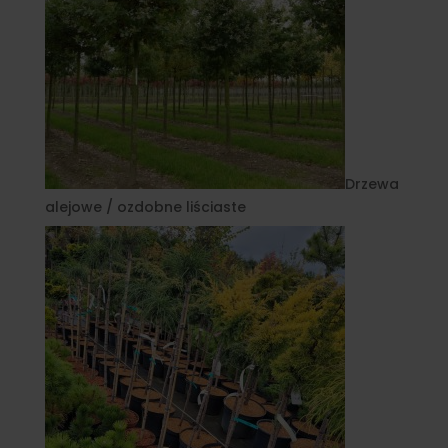
Drzewa
alejowe / ozdobne liściaste