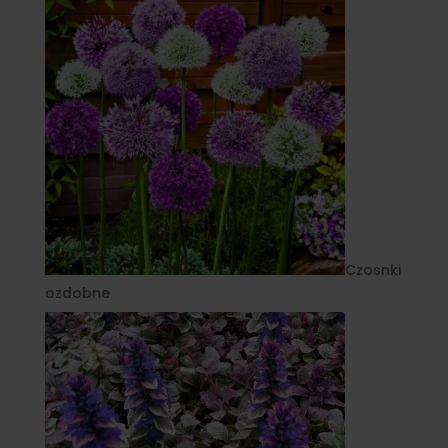
Czosnki
ozdobne