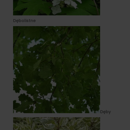
Dębolistne
Dęby