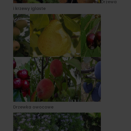
Drzewa
i krzewy iglaste
Drzewka owocowe