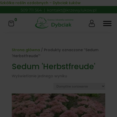
Skip to content
Szkółka roślin ozdobnych – Dybciak Łuków
509 711 564
|
kontakt@krzewy.lukow.pl
0
Strona główna
/ Produkty oznaczone “Sedum
'Herbstfreude'”
Sedum 'Herbstfreude'
Wyświetlanie jednego wyniku