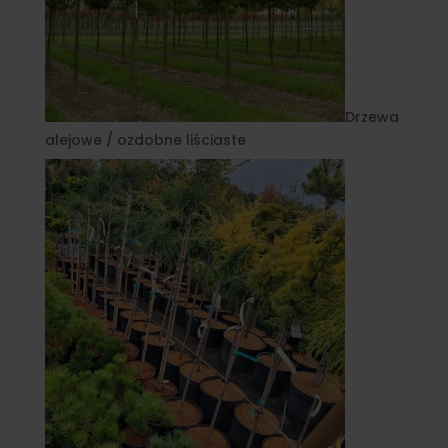
Drzewa
alejowe / ozdobne liściaste