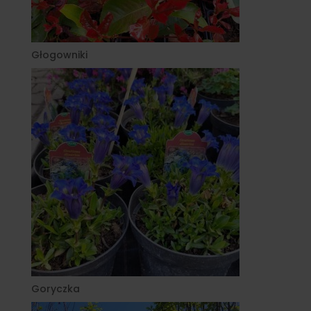
Głogowniki
Goryczka