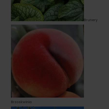
Brunery
Brzoskwinia