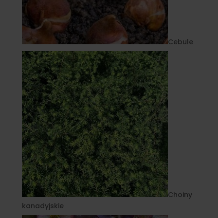
Cebule
Choiny
kanadyjskie