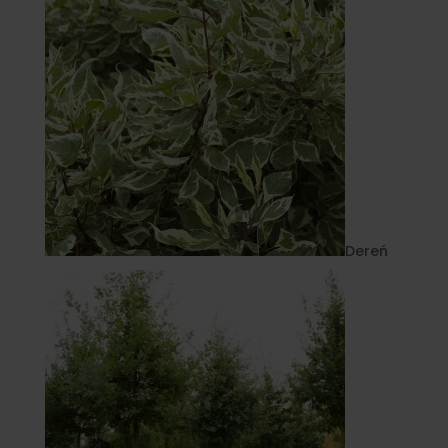
Dereń