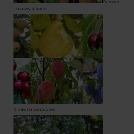
Drzewa
i krzewy iglaste
Drzewka owocowe