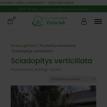
Skip to content
Szkółka roślin ozdobnych – Dybciak Łuków
509 711 564
|
kontakt@krzewy.lukow.pl
0
Strona główna
/ Produkty oznaczone
“Sciadopitys verticillata”
Sciadopitys verticillata
Wyświetlanie jednego wyniku