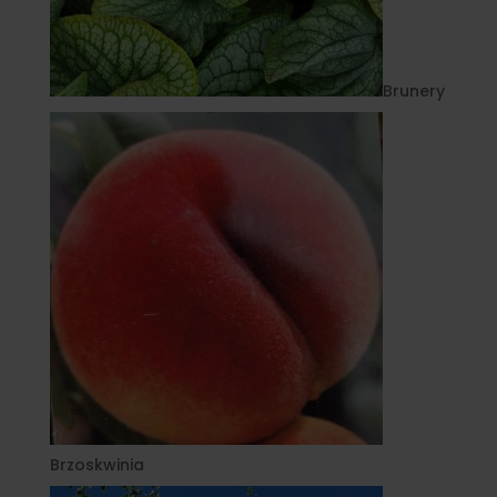
Brunery
Brzoskwinia