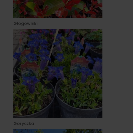
Głogowniki
Goryczka