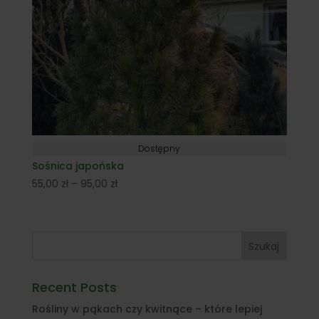
Dostępny
Sośnica japońska
Zakres
55,00
zł
–
95,00
zł
cen:
od
55,00 zł
Szukaj
do
95,00 zł
Recent Posts
Rośliny w pąkach czy kwitnące – które lepiej