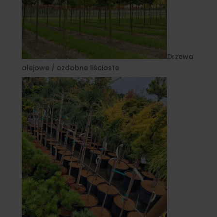
Drzewa
alejowe / ozdobne liściaste