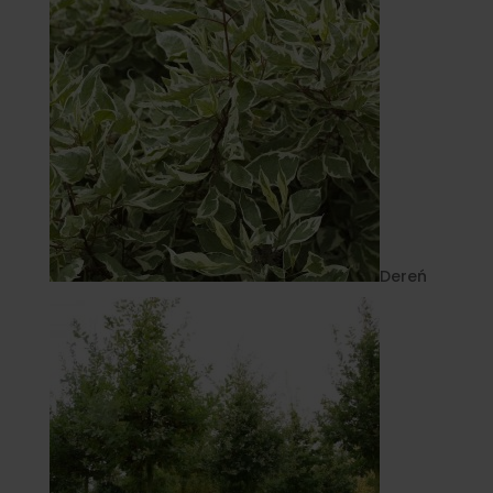
Dereń