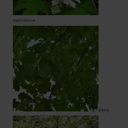
Dębolistne
Dęby