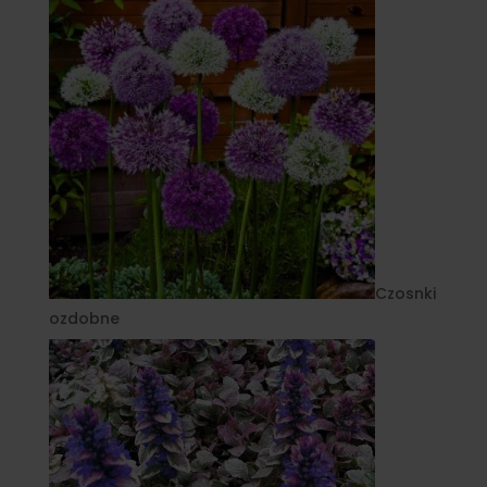
Czosnki
ozdobne