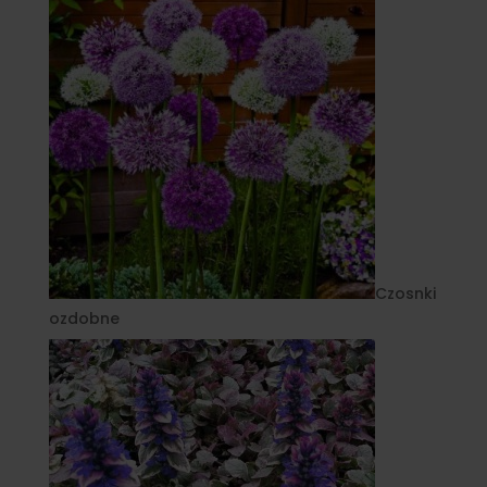
Czosnki
ozdobne