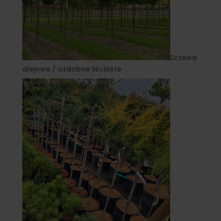
Drzewa
alejowe / ozdobne liściaste