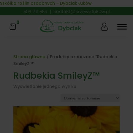
Skip to content
Szkółka roślin ozdobnych – Dybciak Łuków
509 711 564
|
kontakt@krzewy.lukow.pl
0
Strona główna
/ Produkty oznaczone “Rudbekia
SmileyZ™”
Rudbekia SmileyZ™
Wyświetlanie jednego wyniku