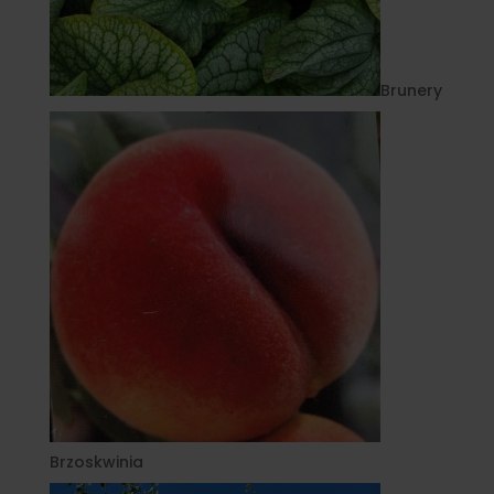
Brunery
Brzoskwinia