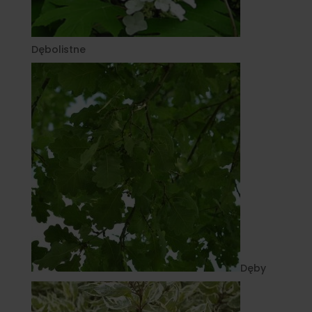
Dębolistne
Dęby