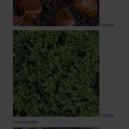
Cebule
Choiny
kanadyjskie