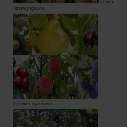
Drzewa
i krzewy iglaste
Drzewka owocowe