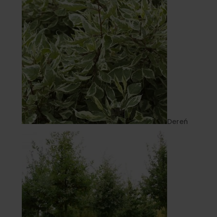
Dereń