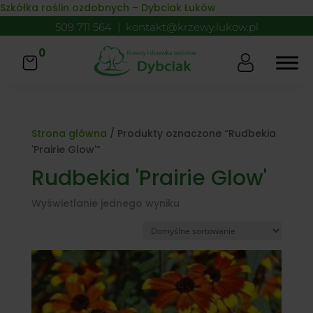
Skip to content
Szkółka roślin ozdobnych – Dybciak Łuków
509 711 564
|
kontakt@krzewy.lukow.pl
0
Strona główna
/ Produkty oznaczone “Rudbekia
'Prairie Glow'”
Rudbekia 'Prairie Glow'
Wyświetlanie jednego wyniku