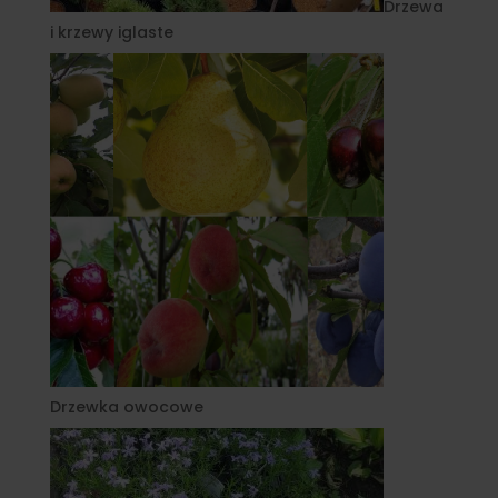
Drzewa
i krzewy iglaste
Drzewka owocowe