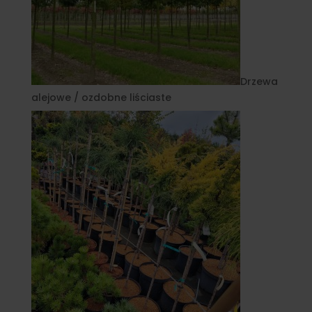
Drzewa
alejowe / ozdobne liściaste