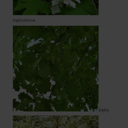
Dębolistne
Dęby