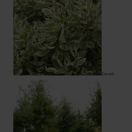
Dereń