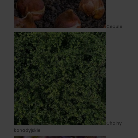
Cebule
Choiny
kanadyjskie