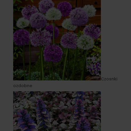
Czosnki
ozdobne