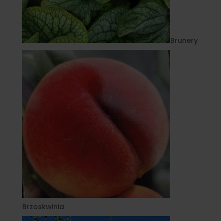
Brunery
Brzoskwinia