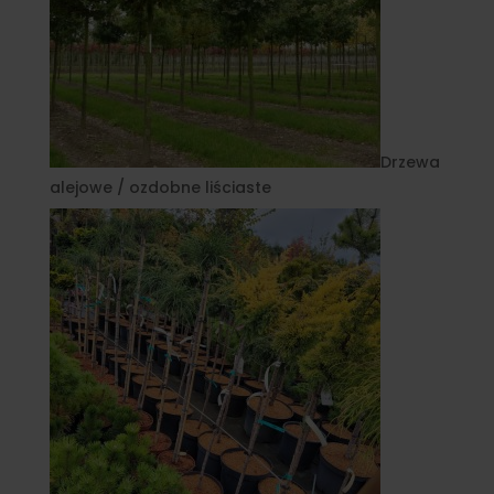
Drzewa
alejowe / ozdobne liściaste