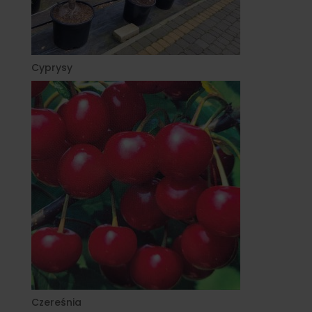
Cyprysy
Czereśnia