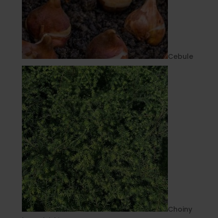
Cebule
Choiny