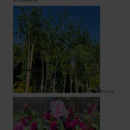
Brzoskwinia
Brzozy