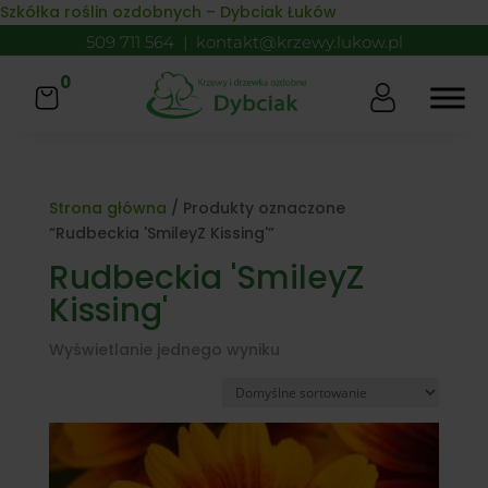
Skip to content
Szkółka roślin ozdobnych – Dybciak Łuków
509 711 564
|
kontakt@krzewy.lukow.pl
0
Strona główna
/ Produkty oznaczone
“Rudbeckia 'SmileyZ Kissing'”
Rudbeckia 'SmileyZ
Kissing'
Wyświetlanie jednego wyniku