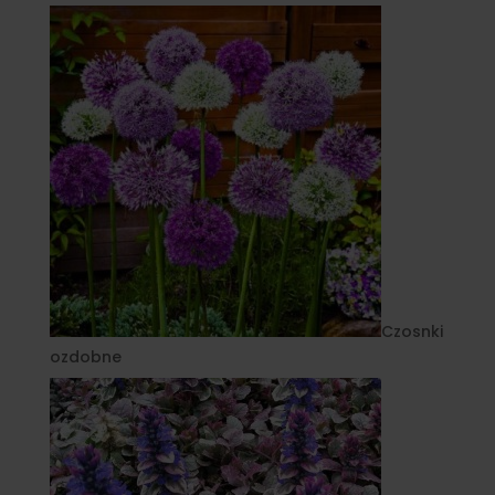
Czosnki
ozdobne