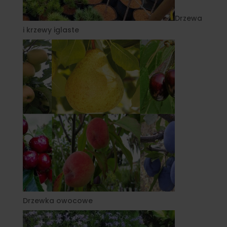
Drzewa
i krzewy iglaste
Drzewka owocowe