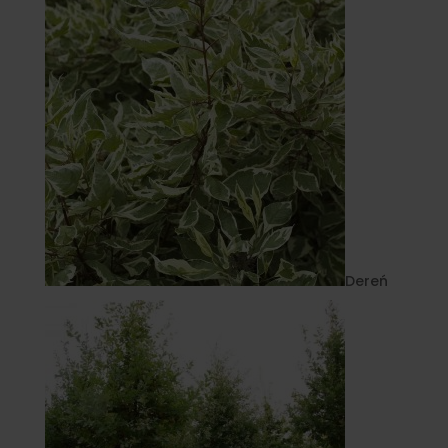
Dereń