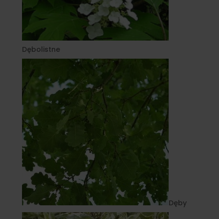
Dębolistne
Dęby