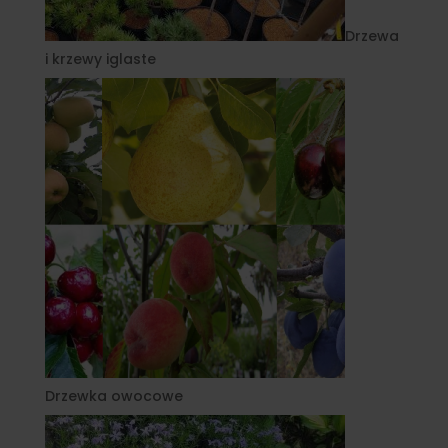
Drzewa
i krzewy iglaste
Drzewka owocowe