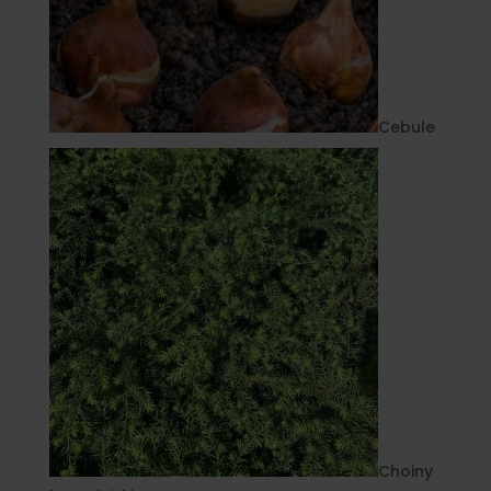
Cebule
Choiny