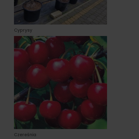
Cyprysy
Czereśnia