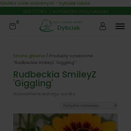
Skip to content
Szkółka roślin ozdobnych – Dybciak Łuków
509 711 564
|
kontakt@krzewy.lukow.pl
0
Strona główna
/ Produkty oznaczone
“Rudbeckia SmileyZ 'Giggling'”
Rudbeckia SmileyZ
'Giggling'
Wyświetlanie jednego wyniku