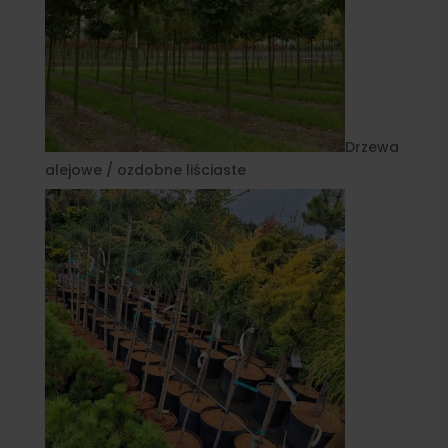
Drzewa
alejowe / ozdobne liściaste