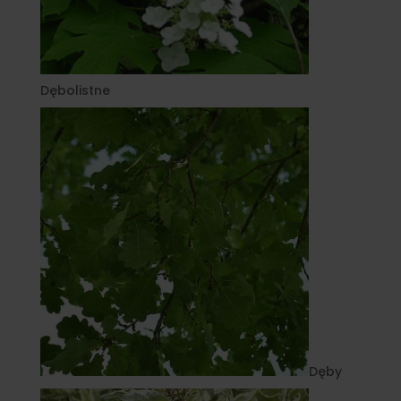
Dębolistne
Dęby