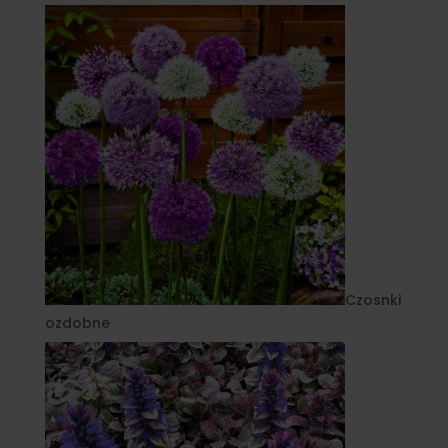
Czosnki
ozdobne