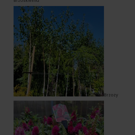
Brzoskwinia
Brzozy