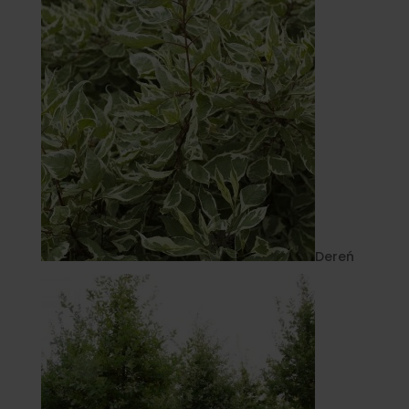
Dereń