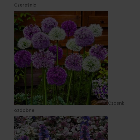
Czereśnia
Czosnki
ozdobne