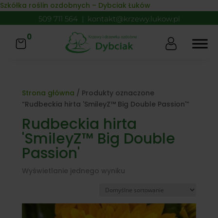
Skip to content
Szkółka roślin ozdobnych – Dybciak Łuków
509 711 564
|
kontakt@krzewy.lukow.pl
0
Strona główna
/ Produkty oznaczone
“Rudbeckia hirta 'SmileyZ™ Big Double Passion'”
Rudbeckia hirta
'SmileyZ™ Big Double
Passion'
Wyświetlanie jednego wyniku