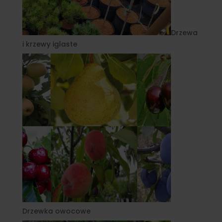
Drzewa
i krzewy iglaste
Drzewka owocowe