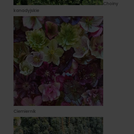
Choiny
kanadyjskie
Ciemiernik