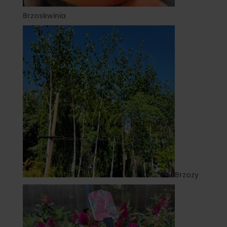
Brzoskwinia
Brzozy