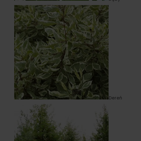
Dereń