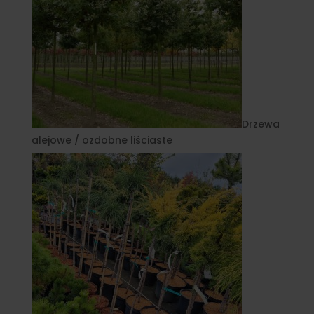
Drzewa
alejowe / ozdobne liściaste