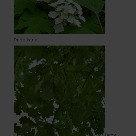
Dębolistne
Dęby