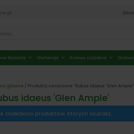
ow.pl
Stro
ne liściaste
Hortensje
Krzewy ozdobne
Drzewa 
ona główna
/ Produkty oznaczone “Rubus idaeus 'Glen Ample'
ubus idaeus 'Glen Ample'
ie znaleziono produktów, których szukasz.