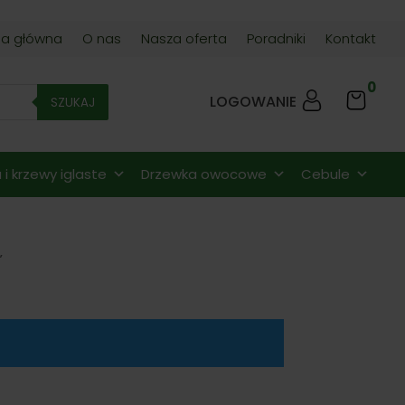
na główna
O nas
Nasza oferta
Poradniki
Kontakt
0
LOGOWANIE
SZUKAJ
i krzewy iglaste
Drzewka owocowe
Cebule
”