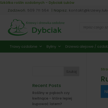
Skip to content
Szkółka roślin ozdobnych – Dybciak Łuków
Zadzwoń:
509 711 564
| Napisz:
kontakt@krzewy.luk
Wyszukiwarka
produktów
Trawy ozdobne
Byliny
Drzewa alejowe / ozdob
Str
Szukaj
R
Recent Posts
N
Rośliny w pąkach czy
kwitnące – które lepiej
kupować latem?