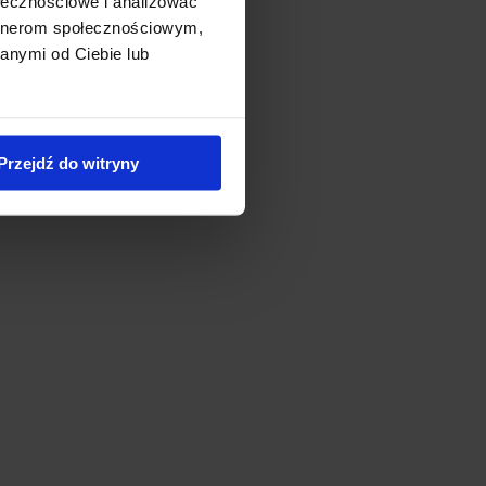
ołecznościowe i analizować
artnerom społecznościowym,
anymi od Ciebie lub
Przejdź do witryny