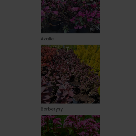
Azalie
Berberysy