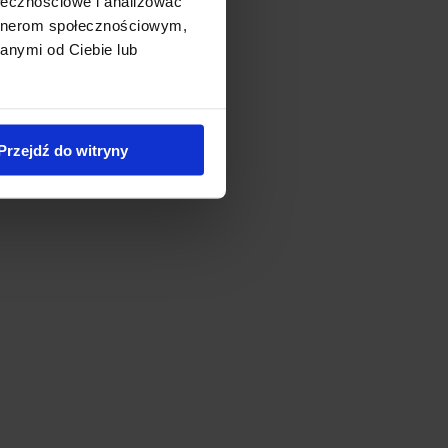
ołecznościowe i analizować
artnerom społecznościowym,
anymi od Ciebie lub
Przejdź do witryny