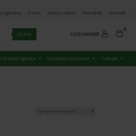
na główna
O nas
Nasza oferta
Poradniki
Kontakt
0
LOGOWANIE
SZUKAJ
i krzewy iglaste
Drzewka owocowe
Cebule