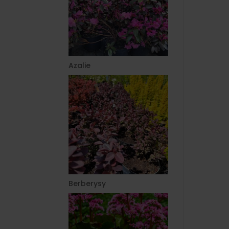
Azalie
Berberysy