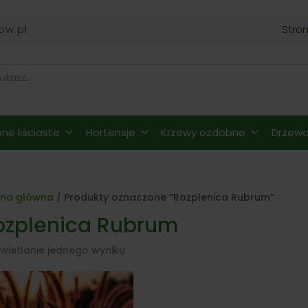
ow.pl
Stro
ne liściaste
Hortensje
Krzewy ozdobne
Drzewa 
ona główna
/ Produkty oznaczone “Rozplenica Rubrum”
ozplenica Rubrum
wietlanie jednego wyniku