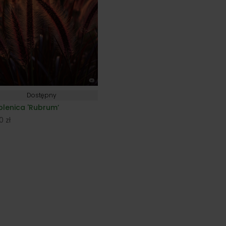
Dostępny
plenica 'Rubrum’
00
zł