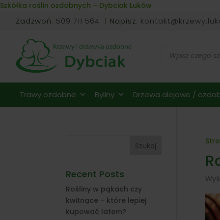
Skip to content
Szkółka roślin ozdobnych – Dybciak Łuków
Zadzwoń:
509 711 564
| Napisz:
kontakt@krzewy.luk
Wyszukiwarka
produktów
Trawy ozdobne
Byliny
Drzewa alejowe / ozdob
Str
Szukaj
R
Recent Posts
Wyś
Rośliny w pąkach czy
kwitnące – które lepiej
kupować latem?