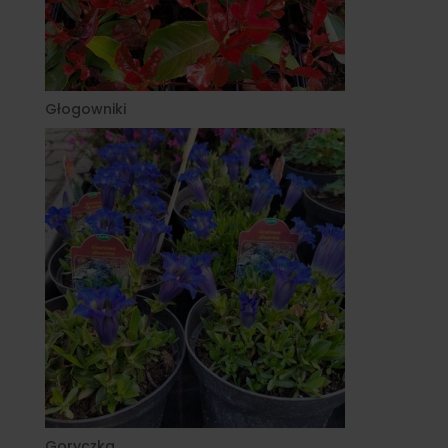
Głogowniki
Goryczka