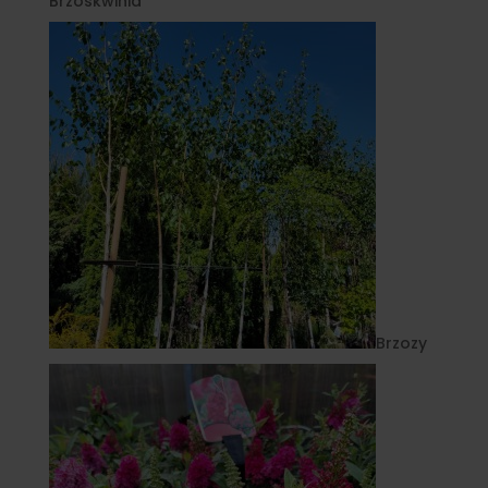
Brzoskwinia
Brzozy