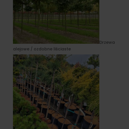
Drzewa
alejowe / ozdobne liściaste