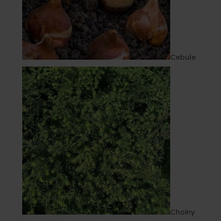
Cebule
Choiny