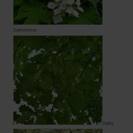
Dębolistne
Dęby