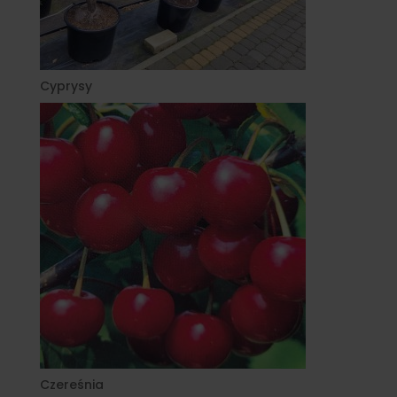
Cyprysy
Czereśnia