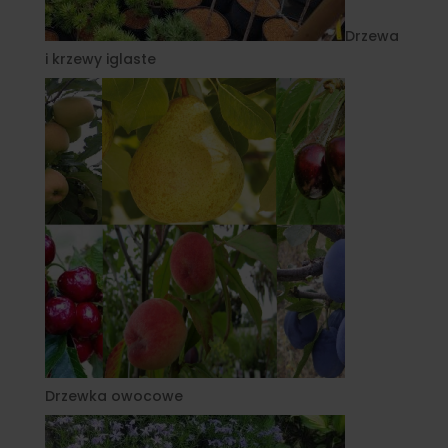
Drzewa
i krzewy iglaste
Drzewka owocowe