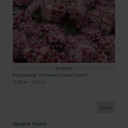
Dostępny
Rozchodnik 'Strawberry and Cream’
Zakres
10,00
zł
–
19,00
zł
cen:
od
10,00 zł
Szukaj
do
19,00 zł
Recent Posts