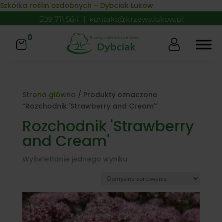
Skip to content
Szkółka roślin ozdobnych – Dybciak Łuków
509 711 564
|
kontakt@krzewy.lukow.pl
0
Strona główna
/ Produkty oznaczone
“Rozchodnik 'Strawberry and Cream'”
Rozchodnik 'Strawberry
and Cream'
Wyświetlanie jednego wyniku