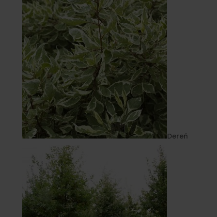
Dereń