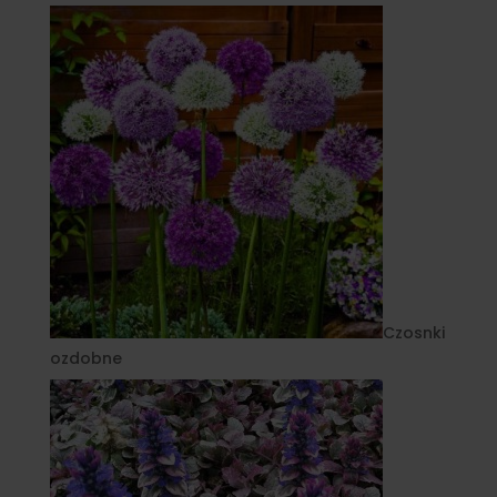
Czosnki
ozdobne