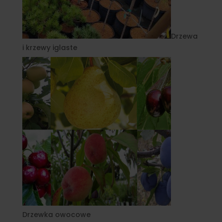
Drzewa
i krzewy iglaste
Drzewka owocowe