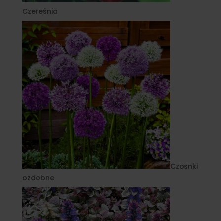
Czereśnia
Czosnki
ozdobne