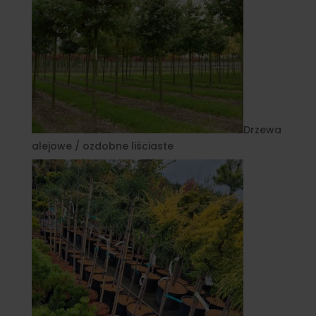
Drzewa
alejowe / ozdobne liściaste