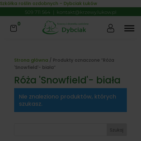
Skip to content
Szkółka roślin ozdobnych – Dybciak Łuków
509 711 564
|
kontakt@krzewy.lukow.pl
0
Strona główna
/ Produkty oznaczone “Róża
'Snowfield'- biała”
Róża 'Snowfield'- biała
Nie znaleziono produktów, których
szukasz.
Szukaj