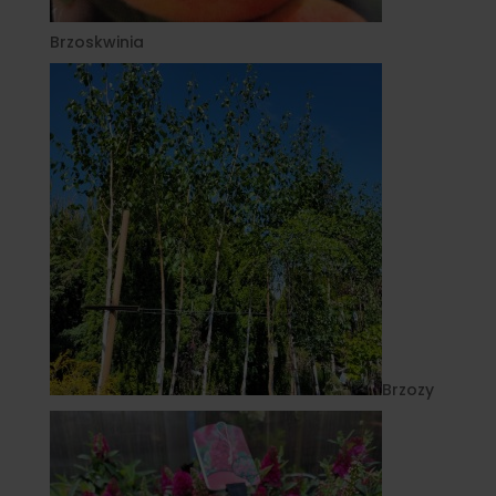
Brzoskwinia
Brzozy