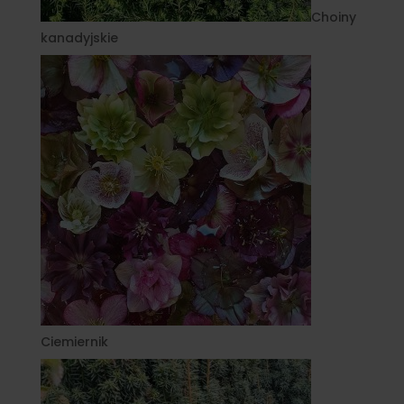
Choiny
kanadyjskie
Ciemiernik