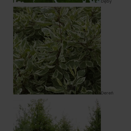
Dęby
Dereń