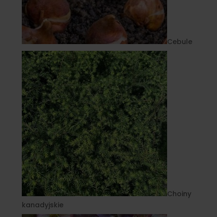
Cebule
Choiny
kanadyjskie