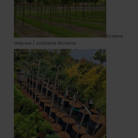
Drzewa
alejowe / ozdobne liściaste