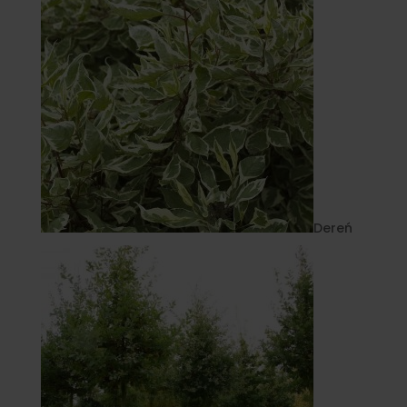
Dereń