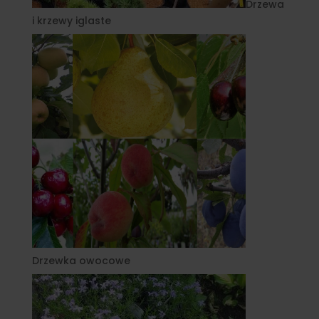
Drzewa
i krzewy iglaste
Drzewka owocowe