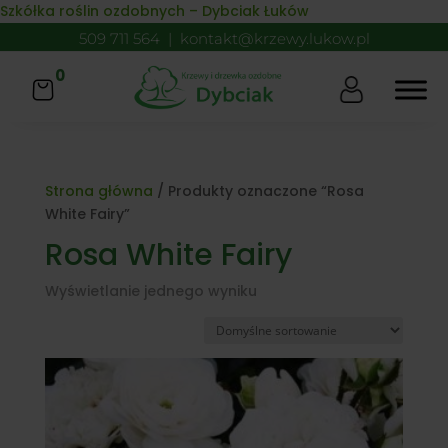
Skip to content
Szkółka roślin ozdobnych – Dybciak Łuków
509 711 564
|
kontakt@krzewy.lukow.pl
0
Strona główna
/ Produkty oznaczone “Rosa
White Fairy”
Rosa White Fairy
Wyświetlanie jednego wyniku