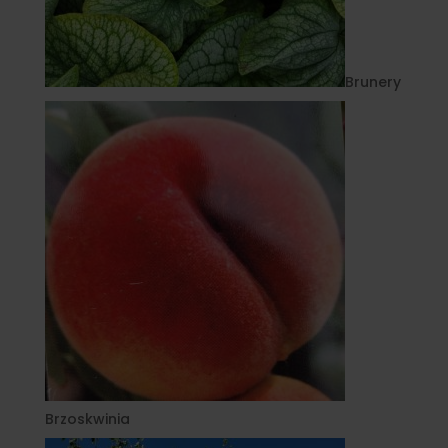
Brunery
Brzoskwinia