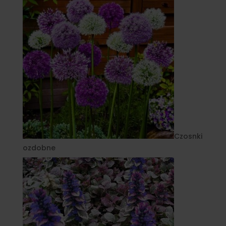
Czosnki
ozdobne