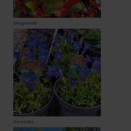
Głogowniki
Goryczka