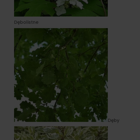
Dębolistne
Dęby