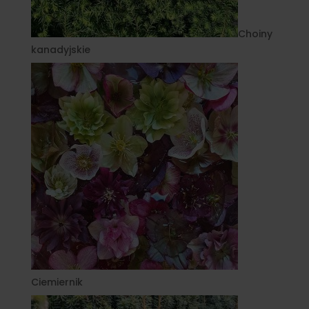
Choiny
kanadyjskie
Ciemiernik