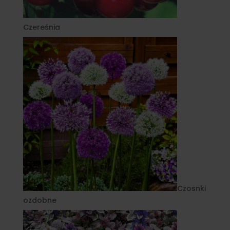
Czereśnia
Czosnki
ozdobne