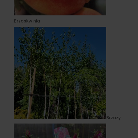
Brzoskwinia
Brzozy