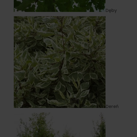
Dęby
Dereń