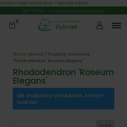
Skip to content
Szkółka roślin ozdobnych – Dybciak Łuków
509 711 564
|
kontakt@krzewy.lukow.pl
0
Strona główna
/ Produkty oznaczone
“Rhododendron 'Roseum Elegans'”
Rhododendron 'Roseum
Elegans'
Nie znaleziono produktów, których
szukasz.
Szukaj