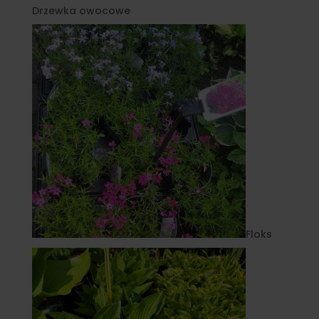
Drzewka owocowe
Floks