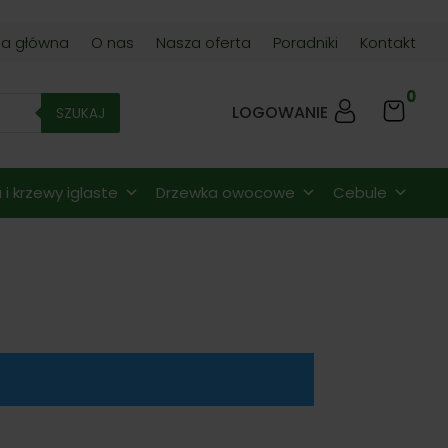
na główna
O nas
Nasza oferta
Poradniki
Kontakt
0
LOGOWANIE
SZUKAJ
i krzewy iglaste
Drzewka owocowe
Cebule