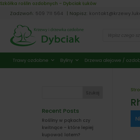
Skip to content
Szkółka roślin ozdobnych – Dybciak Łuków
Zadzwoń:
509 711 564
| Napisz:
kontakt@krzewy.luk
Wyszukiwarka
produktów
Trawy ozdobne
Byliny
Drzewa alejowe / ozdob
Str
Szukaj
R
Recent Posts
N
Rośliny w pąkach czy
kwitnące – które lepiej
kupować latem?