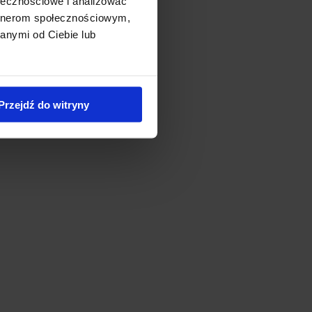
ołecznościowe i analizować
artnerom społecznościowym,
anymi od Ciebie lub
Przejdź do witryny