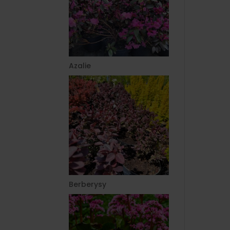
Azalie
Berberysy