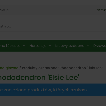
ow.pl
Stro
ne liściaste
Hortensje
Krzewy ozdobne
Drzewa 
ona główna
/ Produkty oznaczone “Rhododendron 'Elsie Lee'”
hododendron 'Elsie Lee'
ie znaleziono produktów, których szukasz.