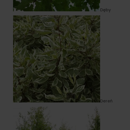
Dęby
Dereń