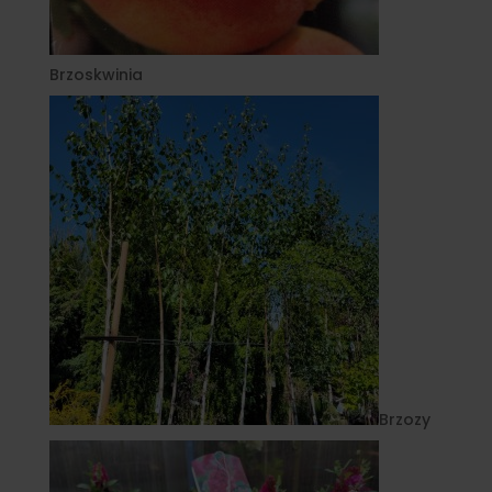
Brzoskwinia
Brzozy