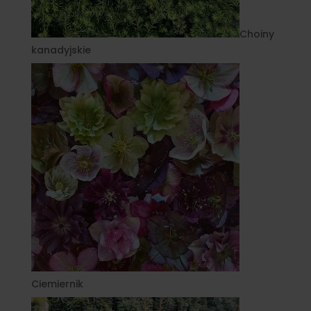
Choiny
kanadyjskie
Ciemiernik