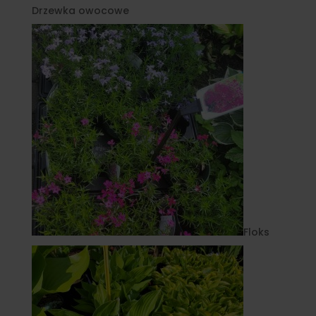
Drzewka owocowe
Floks