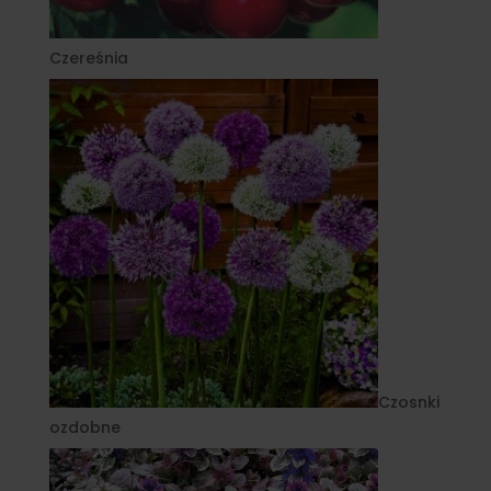
Czereśnia
Czosnki
ozdobne