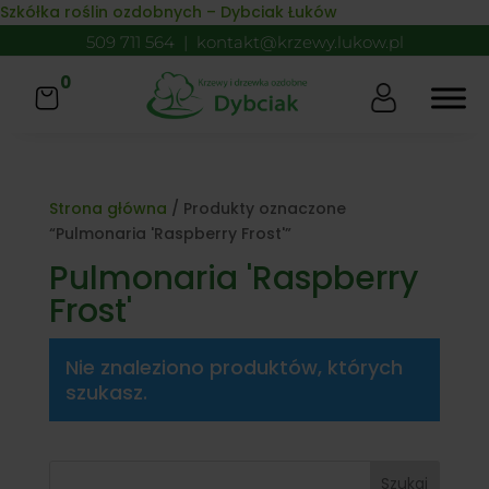
Skip to content
Szkółka roślin ozdobnych – Dybciak Łuków
509 711 564
|
kontakt@krzewy.lukow.pl
0
Strona główna
/ Produkty oznaczone
“Pulmonaria 'Raspberry Frost'”
Pulmonaria 'Raspberry
Frost'
Nie znaleziono produktów, których
szukasz.
Szukaj