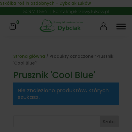
Skip to content
Szkółka roślin ozdobnych – Dybciak Łuków
509 711 564
|
kontakt@krzewy.lukow.pl
0
Strona główna
/ Produkty oznaczone “Prusznik
'Cool Blue'”
Prusznik 'Cool Blue'
Nie znaleziono produktów, których
szukasz.
Szukaj