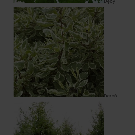
Dęby
Dereń