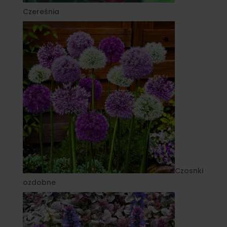
Czereśnia
Czosnki
ozdobne