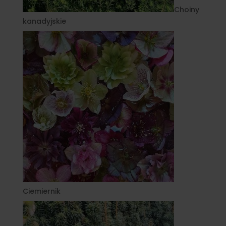
Choiny
kanadyjskie
Ciemiernik