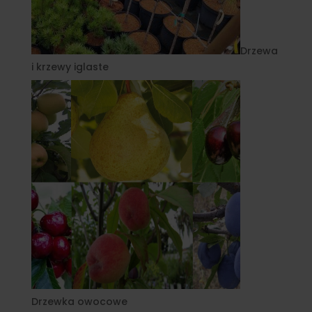
Drzewa
i krzewy iglaste
Drzewka owocowe