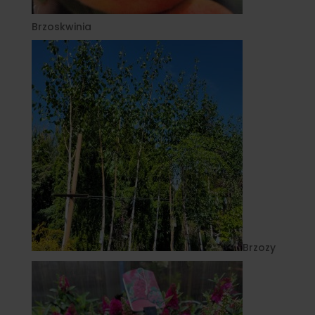
Brzoskwinia
Brzozy