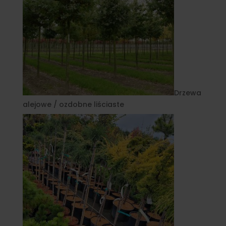
Drzewa
alejowe / ozdobne liściaste