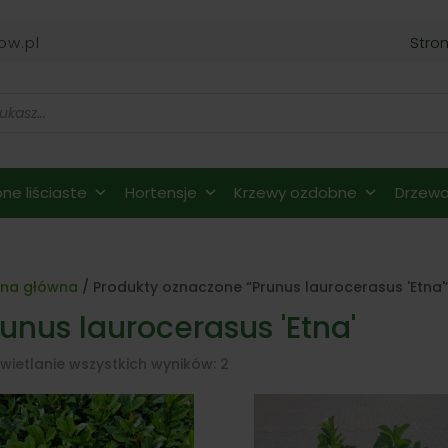
ow.pl
Stro
ne liściaste
Hortensje
Krzewy ozdobne
Drzewa 
ona główna
/ Produkty oznaczone “Prunus laurocerasus 'Etna'
unus laurocerasus 'Etna'
wietlanie wszystkich wyników: 2