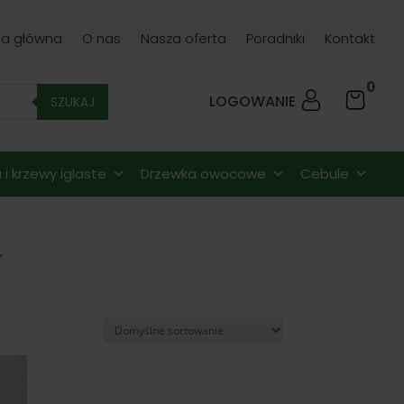
na główna
O nas
Nasza oferta
Poradniki
Kontakt
0
LOGOWANIE
SZUKAJ
i krzewy iglaste
Drzewka owocowe
Cebule
”