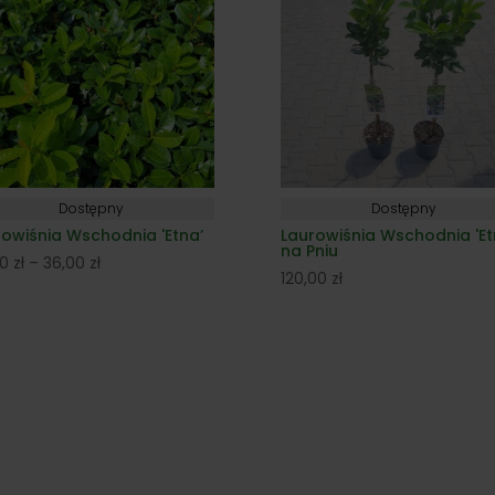
Dostępny
Dostępny
rowiśnia Wschodnia 'Etna’
Laurowiśnia Wschodnia 'Et
na Pniu
Zakres
00
zł
–
36,00
zł
120,00
zł
cen:
od
27,00 zł
do
36,00 zł