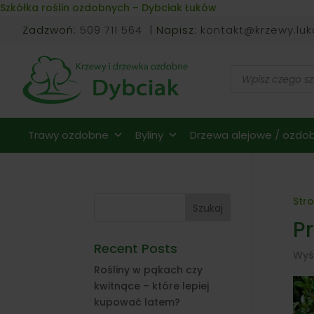
Skip to content
Szkółka roślin ozdobnych – Dybciak Łuków
Zadzwoń:
509 711 564
| Napisz:
kontakt@krzewy.luk
Wyszukiwarka
produktów
Trawy ozdobne
Byliny
Drzewa alejowe / ozdob
Str
Szukaj
Pr
Recent Posts
Wyś
Rośliny w pąkach czy
kwitnące – które lepiej
kupować latem?