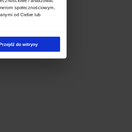
ołecznościowe i analizować
artnerom społecznościowym,
anymi od Ciebie lub
Przejdź do witryny