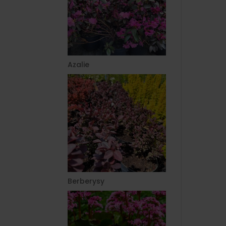
Azalie
Berberysy