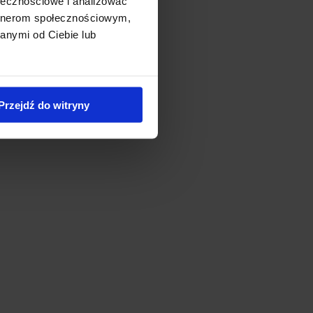
ołecznościowe i analizować
artnerom społecznościowym,
anymi od Ciebie lub
Przejdź do witryny