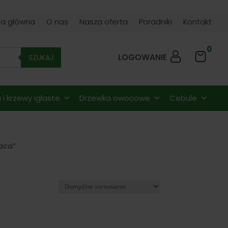
na główna
O nas
Nasza oferta
Poradniki
Kontakt
0
LOGOWANIE
SZUKAJ
i krzewy iglaste
Drzewka owocowe
Cebule
iaca”