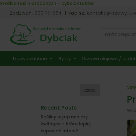
Skip to content
Szkółka roślin ozdobnych – Dybciak Łuków
Zadzwoń:
509 711 564
| Napisz:
kontakt@krzewy.luk
Wyszukiwarka
produktów
Trawy ozdobne
Byliny
Drzewa alejowe / ozdob
Str
Szukaj
P
Recent Posts
Wyś
Rośliny w pąkach czy
kwitnące – które lepiej
kupować latem?