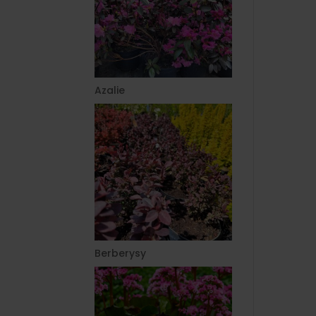
Azalie
Berberysy