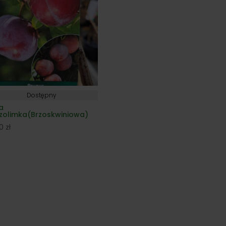
Dostępny
a
ozolimka(Brzoskwiniowa)
00
zł