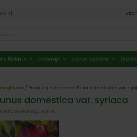
ow.pl
Stro
ne liściaste
Hortensje
Krzewy ozdobne
Drzewa 
ona główna
/ Produkty oznaczone “Prunus domestica var. syr
runus domestica var. syriaca
wietlanie jednego wyniku