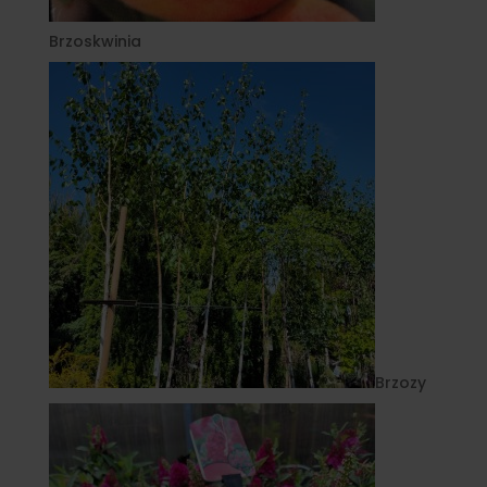
Brzoskwinia
Brzozy