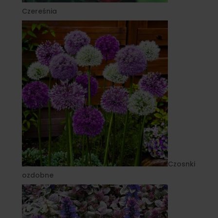
Czereśnia
Czosnki
ozdobne