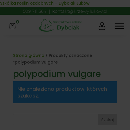
Skip to content
Szkółka roślin ozdobnych – Dybciak Łuków
509 711 564
|
kontakt@krzewy.lukow.pl
0
Strona główna
/ Produkty oznaczone
“polypodium vulgare”
polypodium vulgare
Nie znaleziono produktów, których
szukasz.
Szukaj