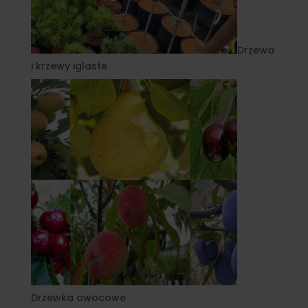
Drzewa
i krzewy iglaste
Drzewka owocowe