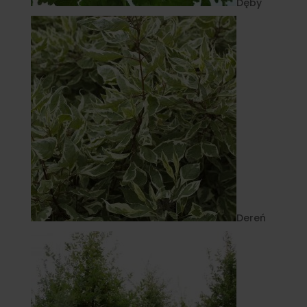
Dęby
Dereń