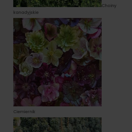
Choiny
kanadyjskie
Ciemiernik