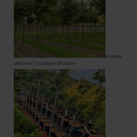
Drzewa
alejowe / ozdobne liściaste