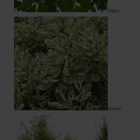
Dęby
Dereń