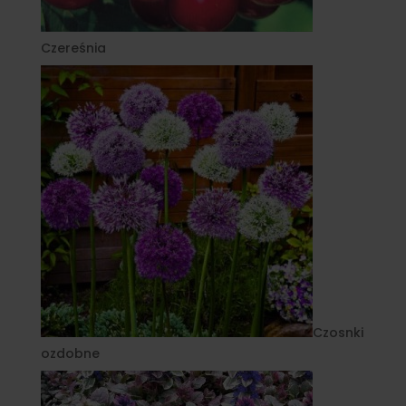
Czereśnia
Czosnki
ozdobne