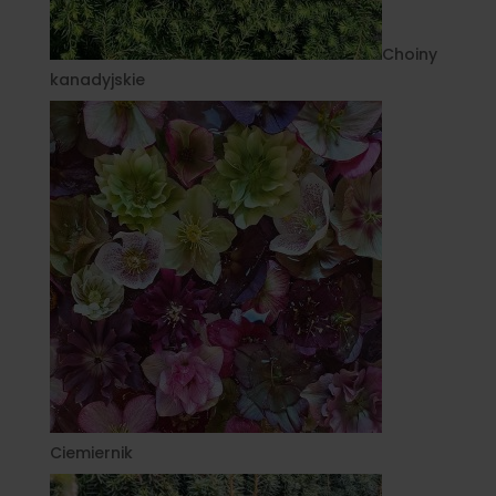
Choiny
kanadyjskie
Ciemiernik