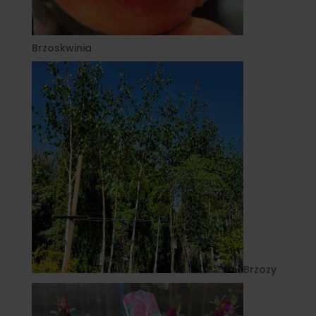
Brzoskwinia
Brzozy