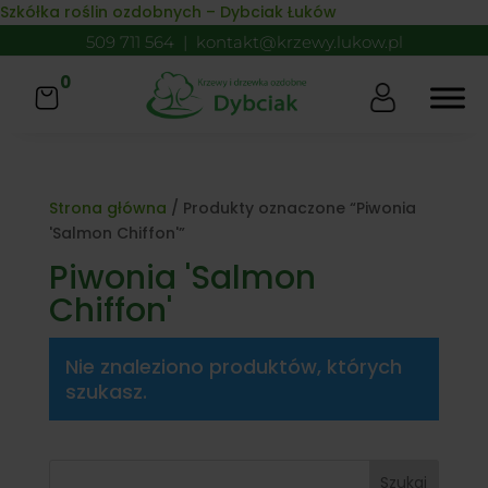
Skip to content
Szkółka roślin ozdobnych – Dybciak Łuków
509 711 564
|
kontakt@krzewy.lukow.pl
0
Strona główna
/ Produkty oznaczone “Piwonia
'Salmon Chiffon'”
Piwonia 'Salmon
Chiffon'
Nie znaleziono produktów, których
szukasz.
Szukaj