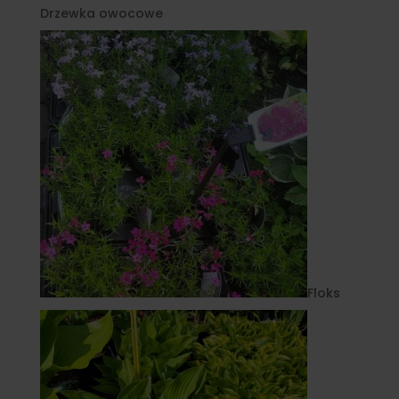
Drzewka owocowe
Floks