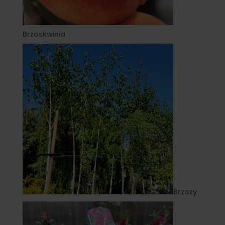
Brzoskwinia
Brzozy