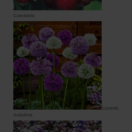
Czereśnia
Czosnki
ozdobne