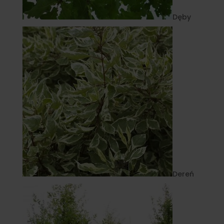
Dęby
Dereń