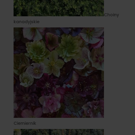
Choiny
kanadyjskie
Ciemiernik