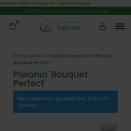
Skip to content
Szkółka roślin ozdobnych – Dybciak Łuków
509 711 564
|
kontakt@krzewy.lukow.pl
0
Strona główna
/ Produkty oznaczone “Piwonia
'Bouquet Perfect'”
Piwonia 'Bouquet
Perfect'
Nie znaleziono produktów, których
szukasz.
Szukaj