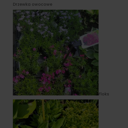
Drzewka owocowe
Floks