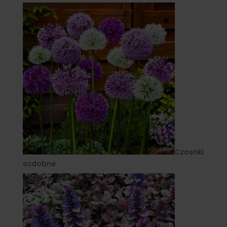
Czosnki
ozdobne