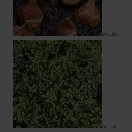
Cebule
Choiny