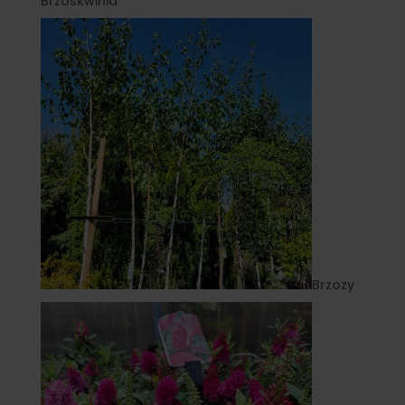
Brzoskwinia
Brzozy