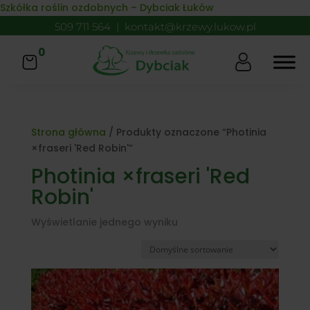
Skip to content
Szkółka roślin ozdobnych – Dybciak Łuków
509 711 564
|
kontakt@krzewy.lukow.pl
0
Strona główna
/ Produkty oznaczone “Photinia
×fraseri 'Red Robin'”
Photinia ×fraseri 'Red
Robin'
Wyświetlanie jednego wyniku