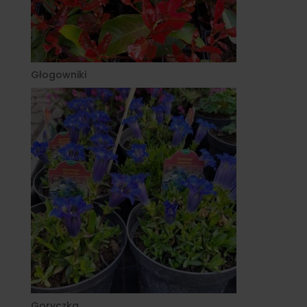
Głogowniki
Goryczka