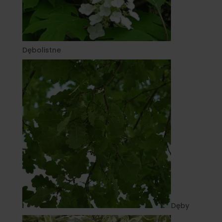
Dębolistne
Dęby