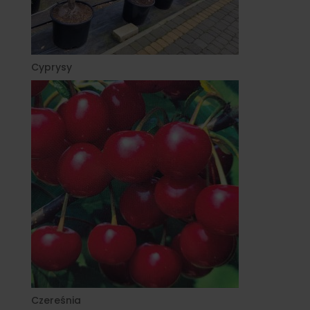
Cyprysy
Czereśnia