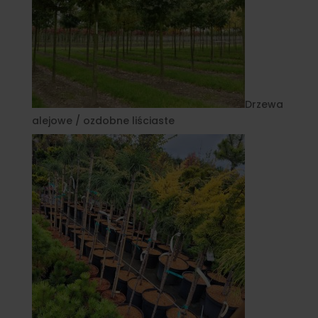
Drzewa
alejowe / ozdobne liściaste