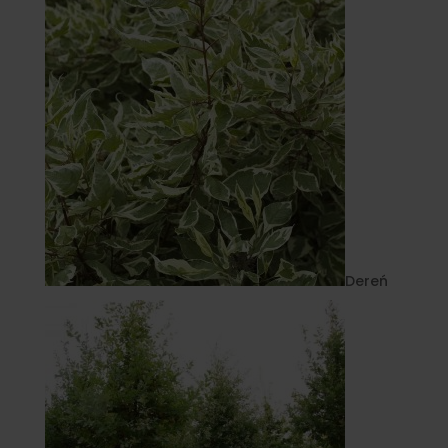
Dereń