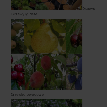
Drzewa
i krzewy iglaste
Drzewka owocowe